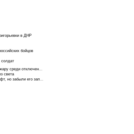
ригорьевки в ДНР
российских бойцов
х солдат
жару среди отключен...
ез света
т, но забыли его зап...