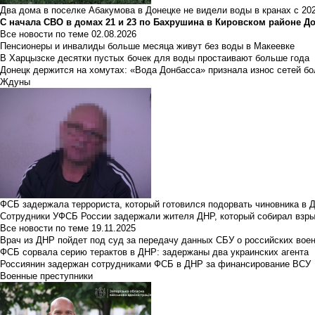
Два дома в поселке Абакумова в Донецке не видели воды в кранах с 202
С начала СВО в домах 21 и 23 по Бахрушина в Кировском районе Д
Все новости по теме
02.08.2026
Пенсионеры и инвалиды больше месяца живут без воды в Макеевке
В Харцызске десятки пустых бочек для воды простаивают больше года
Донецк держится на хомутах: «Вода Донбасса» признала износ сетей б
Ждуны
ФСБ задержала террориста, который готовился подорвать чиновника в 
Сотрудники УФСБ России задержали жителя ДНР, который собирал взры
Все новости по теме
19.11.2025
Врач из ДНР пойдет под суд за передачу данных СБУ о российских вое
ФСБ сорвала серию терактов в ДНР: задержаны два украинских агента
Россиянин задержан сотрудниками ФСБ в ДНР за финансирование ВСУ
Военные преступники