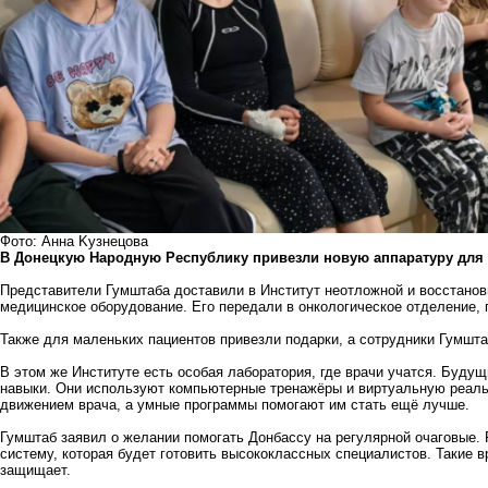
Фото: Aннa Kузнецовa
В Донецкую Народную Республику привезли новую аппаратуру для 
Представители Гумштаба доставили в Институт неотложной и восстанов
медицинское оборудование. Его передали в онкологическое отделение, г
Также для маленьких пациентов привезли подарки, а сотрудники Гумшт
В этом же Институте есть особая лаборатория, где врачи учатся. Будущи
навыки. Они используют компьютерные тренажёры и виртуальную реаль
движением врача, а умные программы помогают им стать ещё лучше.
Гумштаб заявил о желании помогать Донбассу на регулярной очаговые. 
систему, которая будет готовить высококлассных специалистов. Такие в
защищает.