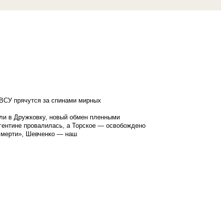
ВСУ прячутся за спинами мирных
ли в Дружковку, новый обмен пленными
гентине провалилась, а Торское — освобождено
смерти», Шевченко — наш