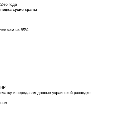
2-го года
онецка сухие краны
олее чем на 85%
ДНР
вчатку и передавал данные украинской разведке
нных