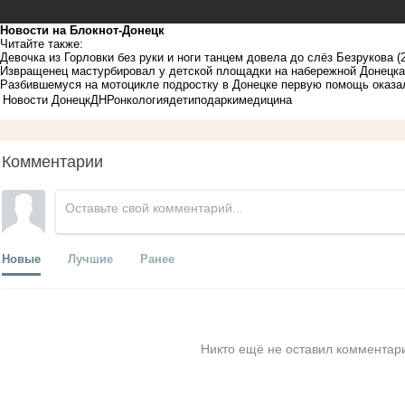
Новости на Блoкнoт-Донецк
Читайте также:
Девочка из Горловки без руки и ноги танцем довела до слёз Безрукова
(
Извращенец мастурбировал у детской площадки на набережной Донецка
Разбившемуся на мотоцикле подростку в Донецке первую помощь оказа
Новости Донецк
ДНР
онкология
дети
подарки
медицина
Комментарии
Новые
Лучшие
Ранее
Никто ещё не оставил комментари