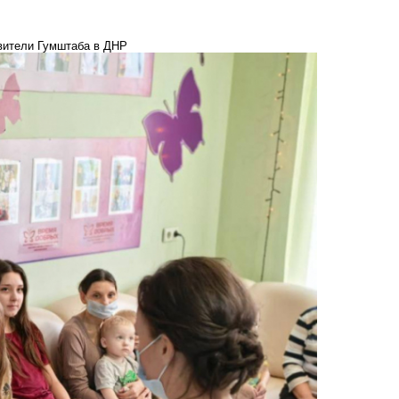
авители Гумштаба в ДНР