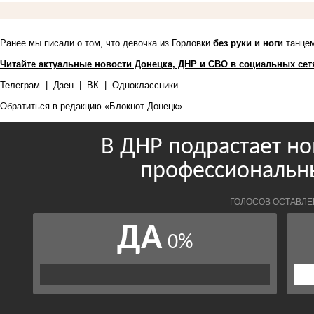
Ранее мы писали о том, что девочка из Горловки
без руки и ноги
танцем
Читайте актуальные новости Донецка, ДНР и СВО в социальных сет
Телеграм
|
Дзен
|
ВК
|
Одноклассники
Обратиться в редакцию «Блокнот Донецк»