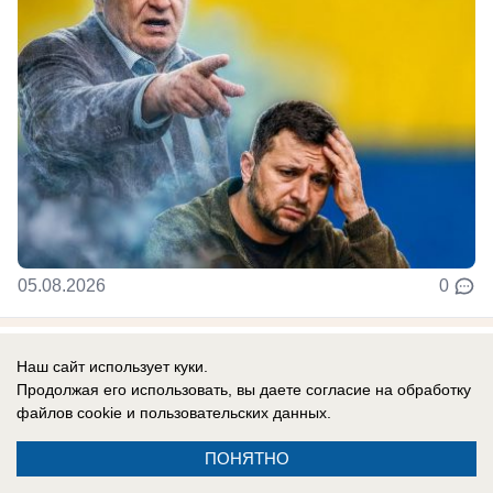
05.08.2026
0
В России
Наш сайт использует куки.
«Шут не стал королем»: у Зеленского
Продолжая его использовать, вы даете согласие на обработку
файлов cookie
и пользовательских данных.
истерика — он оторван от реальности,
считает эксперт
ПОНЯТНО
По словам подполковника Дэвиса,