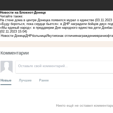
Новости на Блoкнoт-Донецк
Читайте также:
На стене дома в центре Донецка появился мурал о единстве
(03.11.2023
«Буду бороться, пока сердце бьется»: в ДНР наградили бойцов двух по
«Мы единый народ»: в преддверии Дня народного единства дети Донба
(02.11.2023 15:04)
Новости Донецк
ДНР
больница
Якутия
знак отличия
награждение
врачи
офта
Комментарии
Новые
Лучшие
Ранее
Никто ещё не оставил комментари