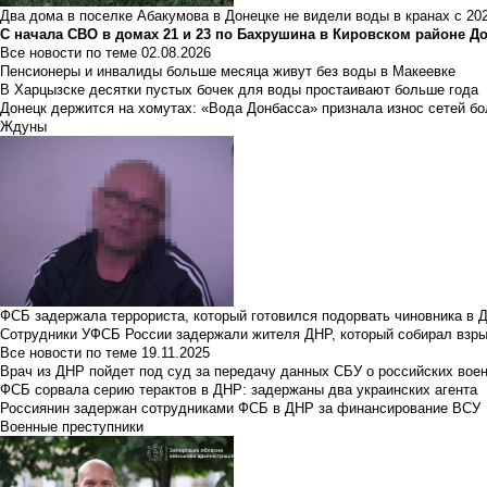
Два дома в поселке Абакумова в Донецке не видели воды в кранах с 202
С начала СВО в домах 21 и 23 по Бахрушина в Кировском районе Д
Все новости по теме
02.08.2026
Пенсионеры и инвалиды больше месяца живут без воды в Макеевке
В Харцызске десятки пустых бочек для воды простаивают больше года
Донецк держится на хомутах: «Вода Донбасса» признала износ сетей б
Ждуны
ФСБ задержала террориста, который готовился подорвать чиновника в 
Сотрудники УФСБ России задержали жителя ДНР, который собирал взры
Все новости по теме
19.11.2025
Врач из ДНР пойдет под суд за передачу данных СБУ о российских вое
ФСБ сорвала серию терактов в ДНР: задержаны два украинских агента
Россиянин задержан сотрудниками ФСБ в ДНР за финансирование ВСУ
Военные преступники