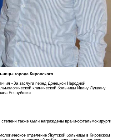
ьницы города Кировского.
личия «За заслуги перед Донецкой Народной
альмологической клинической больницы Ивану Луцкану.
рава Республики.
II степени также были награждены врачи-офтальмохирурги
мологическое отделение Якутской больницы в Кировском
время самоотверженной работы специалисты региона-