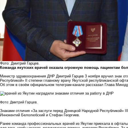
Фото: Дмитрий Гарцев.
Команда якутских врачей оказала огромную помощь пациентам бол
Министр здравоохранения ДНР Дмитрий Гарцев 3 ноября вручил знак от
Республикой» II степени главному врачу Якутской республиканской офт
Об этом в своём официальном телеграм-канале рассказал Глава Минзд
Фото: Дмитрий Гарцев.
Знаками отличия «За заслуги перед Донецкой Народной Республикой» I
Иннокентий Белолюбский и Стефан Георгиев.
Ранее команда профессиональных врачей из Якутии приехала в офталь
для того, чтобы оказать медицинскую помощь жителям Республики. За 