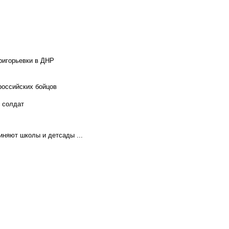
ригорьевки в ДНР
российских бойцов
х солдат
иняют школы и детсады ...