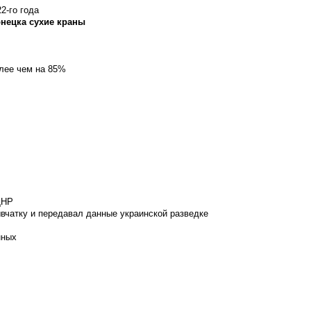
2-го года
онецка сухие краны
олее чем на 85%
ДНР
вчатку и передавал данные украинской разведке
нных