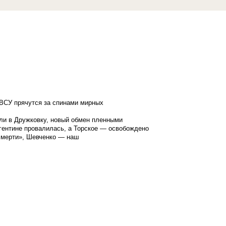
ВСУ прячутся за спинами мирных
ли в Дружковку, новый обмен пленными
гентине провалилась, а Торское — освобождено
смерти», Шевченко — наш