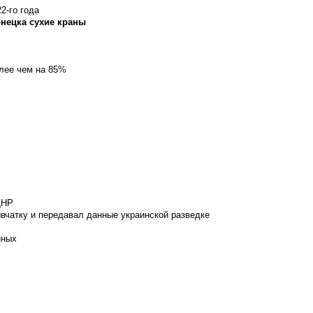
2-го года
онецка сухие краны
олее чем на 85%
ДНР
вчатку и передавал данные украинской разведке
нных