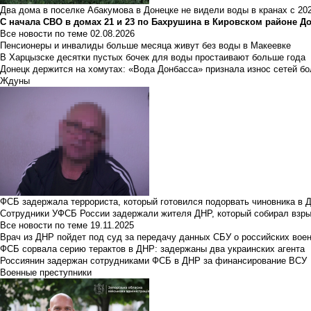
Два дома в поселке Абакумова в Донецке не видели воды в кранах с 202
С начала СВО в домах 21 и 23 по Бахрушина в Кировском районе Д
Все новости по теме
02.08.2026
Пенсионеры и инвалиды больше месяца живут без воды в Макеевке
В Харцызске десятки пустых бочек для воды простаивают больше года
Донецк держится на хомутах: «Вода Донбасса» признала износ сетей б
Ждуны
ФСБ задержала террориста, который готовился подорвать чиновника в 
Сотрудники УФСБ России задержали жителя ДНР, который собирал взры
Все новости по теме
19.11.2025
Врач из ДНР пойдет под суд за передачу данных СБУ о российских вое
ФСБ сорвала серию терактов в ДНР: задержаны два украинских агента
Россиянин задержан сотрудниками ФСБ в ДНР за финансирование ВСУ
Военные преступники