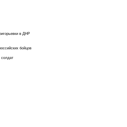
ригорьевки в ДНР
российских бойцов
х солдат