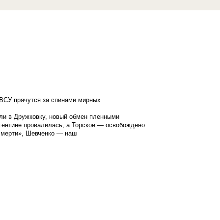
ВСУ прячутся за спинами мирных
ли в Дружковку, новый обмен пленными
гентине провалилась, а Торское — освобождено
смерти», Шевченко — наш