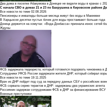
Два дома в поселке Абакумова в Донецке не видели воды в кранах с 202
С начала СВО в домах 21 и 23 по Бахрушина в Кировском районе Д
Все новости по теме
02.08.2026
Пенсионеры и инвалиды больше месяца живут без воды в Макеевке
В Харцызске десятки пустых бочек для воды простаивают больше года
Донецк держится на хомутах: «Вода Донбасса» признала износ сетей б
Ждуны
ФСБ задержала террориста, который готовился подорвать чиновника в 
Сотрудники УФСБ России задержали жителя ДНР, который собирал взры
Все новости по теме
19.11.2025
Врач из ДНР пойдет под суд за передачу данных СБУ о российских вое
ФСБ сорвала серию терактов в ДНР: задержаны два украинских агента
Россиянин задержан сотрудниками ФСБ в ДНР за финансирование ВСУ
Военные преступники