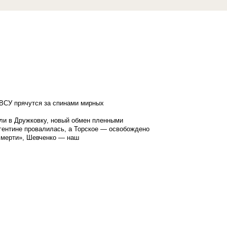
ВСУ прячутся за спинами мирных
ли в Дружковку, новый обмен пленными
гентине провалилась, а Торское — освобождено
смерти», Шевченко — наш