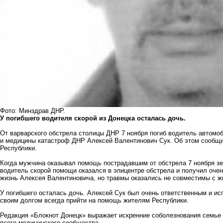
Фото: Минздрав ДНР.
У погибшего водителя скорой из Донецка осталась дочь.
От варварского обстрела столицы ДНР 7 ноября погиб водитель автомо
и медицины катастроф ДНР Алексей Валентинович Сук. Об этом сообщи
Республики.
Когда мужчина оказывал помощь пострадавшим от обстрела 7 ноября зе
водитель скорой помощи оказался в эпицентре обстрела и получил оче
жизнь Алексея Валентиновича, но травмы оказались не совместимы с жи
У погибшего осталась дочь. Алексей Сук был очень ответственным и и
своим долгом всегда прийти на помощь жителям Республики.
Редакция «Блокнот Донецк» выражает искренние соболезнования семье 
всего медицинского сообщества.