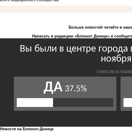
Больше новостей
читайте
в наш
Написать в редакцию «Блокнот Донецк» и
сообщить
Новости на Блoкнoт-Донецк