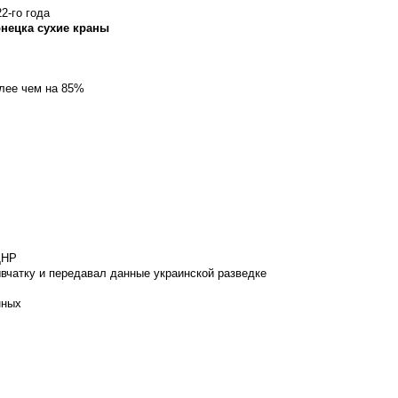
2-го года
онецка сухие краны
олее чем на 85%
ДНР
вчатку и передавал данные украинской разведке
нных