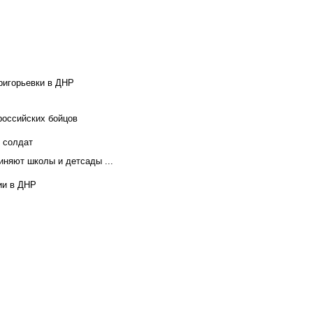
ригорьевки в ДНР
российских бойцов
х солдат
иняют школы и детсады ...
ии в ДНР