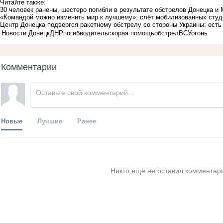
Читайте также:
30 человек ранены, шестеро погибли в результате обстрелов Донецка и
«Командой можно изменить мир к лучшему»: слёт мобилизованных студ
Центр Донецка подвергся ракетному обстрелу со стороны Украины: ест
Новости Донецк
ДНР
погиб
водитель
скорая помощь
обстрел
ВСУ
огонь
Комментарии
Новые
Лучшие
Ранее
Никто ещё не оставил комментари