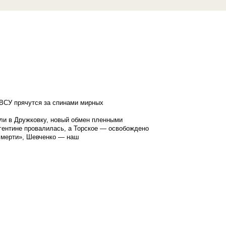
ВСУ прячутся за спинами мирных
ли в Дружковку, новый обмен пленными
гентине провалилась, а Торское — освобождено
смерти», Шевченко — наш