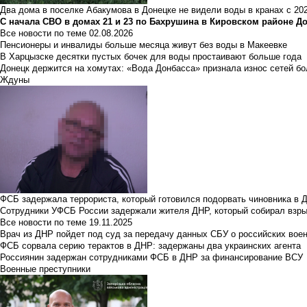
Два дома в поселке Абакумова в Донецке не видели воды в кранах с 202
С начала СВО в домах 21 и 23 по Бахрушина в Кировском районе Д
Все новости по теме
02.08.2026
Пенсионеры и инвалиды больше месяца живут без воды в Макеевке
В Харцызске десятки пустых бочек для воды простаивают больше года
Донецк держится на хомутах: «Вода Донбасса» признала износ сетей б
Ждуны
ФСБ задержала террориста, который готовился подорвать чиновника в 
Сотрудники УФСБ России задержали жителя ДНР, который собирал взры
Все новости по теме
19.11.2025
Врач из ДНР пойдет под суд за передачу данных СБУ о российских вое
ФСБ сорвала серию терактов в ДНР: задержаны два украинских агента
Россиянин задержан сотрудниками ФСБ в ДНР за финансирование ВСУ
Военные преступники