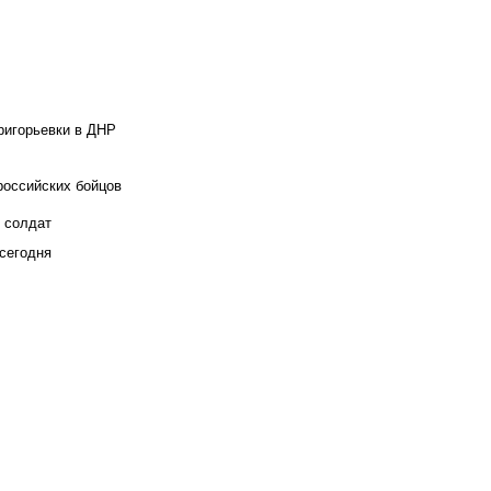
ригорьевки в ДНР
российских бойцов
х солдат
сегодня