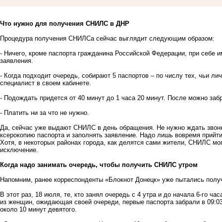
Что нужно для получения СНИЛС в ДНР
Процедура получения СНИЛСа сейчас выглядит следующим образом:
- Ничего, кроме паспорта гражданина Российской Федерации, при себе и
заявления.
- Когда подходит очередь, собирают 5 паспортов – по числу тех, чьи л
специалист в своем кабинете.
- Подождать придется от 40 минут до 1 часа 20 минут. После можно з
- Платить ни за что не нужно.
Да, сейчас уже выдают СНИЛС в день обращения. Не нужно ждать звонк
ксерокопию паспорта и заполнять заявление. Надо лишь вовремя прийти 
Хотя, в некоторых районах города, как делятся сами жители, СНИЛС мог
исключение.
Когда надо занимать очередь, чтобы получить СНИЛС утром
Напомним,
ранее корреспонденты «Блокнот Донецк» уже пытались пол
В этот раз, 18 июля, те, кто занял очередь с 4 утра и до начала 6-го ч
из женщин, ожидающая своей очереди, первые паспорта забрали в 09:0
около 10 минут девятого.