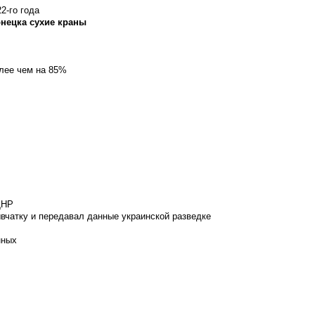
2-го года
онецка сухие краны
олее чем на 85%
ДНР
вчатку и передавал данные украинской разведке
нных