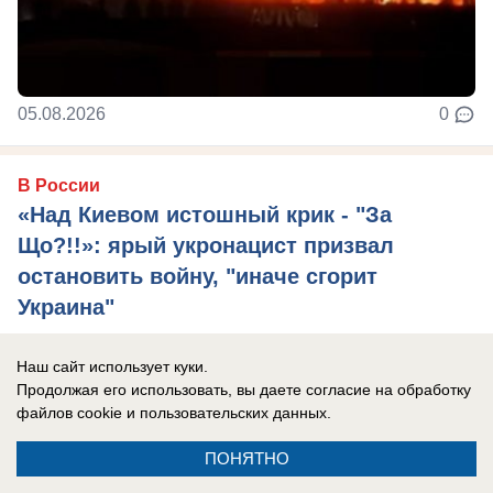
05.08.2026
0
В России
«Над Киевом истошный крик - "За
Що?!!»: ярый укронацист призвал
остановить войну, "иначе сгорит
Украина"
Игорь Мосийчук* подтвердил использование
Наш сайт использует куки.
складов гипермаркетов в Незалежной для
Продолжая его использовать, вы даете согласие на обработку
тайного хранения вооружений.
файлов cookie
и пользовательских данных.
ПОНЯТНО