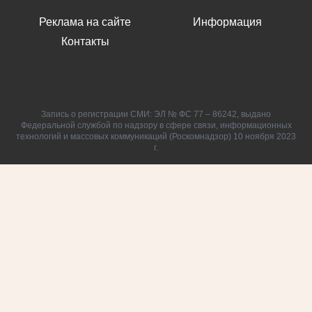
Реклама на сайте
Информация
Контакты
Запись о регистрации СМИ: ЭЛ № ФС 77 – 86242, выдано
Федеральной службой по надзору в сфере связи, информационных
технологий и массовых коммуникаций (Роскомнадзор) 10 ноября 2023
г.