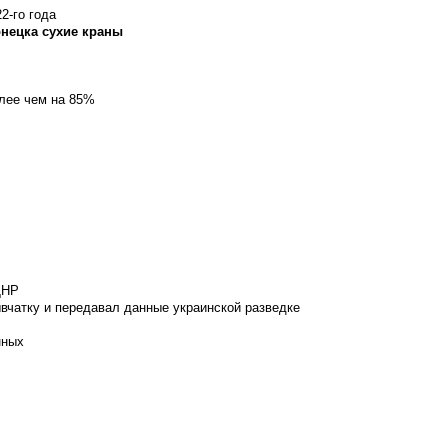
2-го года
онецка сухие краны
олее чем на 85%
ДНР
вчатку и передавал данные украинской разведке
нных