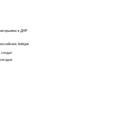
ригорьевки в ДНР
российских бойцов
х солдат
сегодня