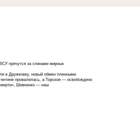
ВСУ прячутся за спинами мирных
ли в Дружковку, новый обмен пленными
гентине провалилась, а Торское — освобождено
смерти», Шевченко — наш