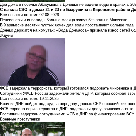
Два дома в поселке Абакумова в Донецке не видели воды в кранах с 202
С начала СВО в домах 21 и 23 по Бахрушина в Кировском районе Д
Все новости по теме
02.08.2026
Пенсионеры и инвалиды больше месяца живут без воды в Макеевке
В Харцызске десятки пустых бочек для воды простаивают больше года
Донецк держится на хомутах: «Вода Донбасса» признала износ сетей б
Ждуны
ФСБ задержала террориста, который готовился подорвать чиновника в 
Сотрудники УФСБ России задержали жителя ДНР, который собирал взры
Все новости по теме
19.11.2025
Врач из ДНР пойдет под суд за передачу данных СБУ о российских вое
ФСБ сорвала серию терактов в ДНР: задержаны два украинских агента
Россиянин задержан сотрудниками ФСБ в ДНР за финансирование ВСУ
Военные преступники