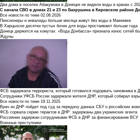
Два дома в поселке Абакумова в Донецке не видели воды в кранах с 202
С начала СВО в домах 21 и 23 по Бахрушина в Кировском районе Д
Все новости по теме
02.08.2026
Пенсионеры и инвалиды больше месяца живут без воды в Макеевке
В Харцызске десятки пустых бочек для воды простаивают больше года
Донецк держится на хомутах: «Вода Донбасса» признала износ сетей б
Ждуны
ФСБ задержала террориста, который готовился подорвать чиновника в 
Сотрудники УФСБ России задержали жителя ДНР, который собирал взры
Все новости по теме
19.11.2025
Врач из ДНР пойдет под суд за передачу данных СБУ о российских вое
ФСБ сорвала серию терактов в ДНР: задержаны два украинских агента
Россиянин задержан сотрудниками ФСБ в ДНР за финансирование ВСУ
Военные преступники