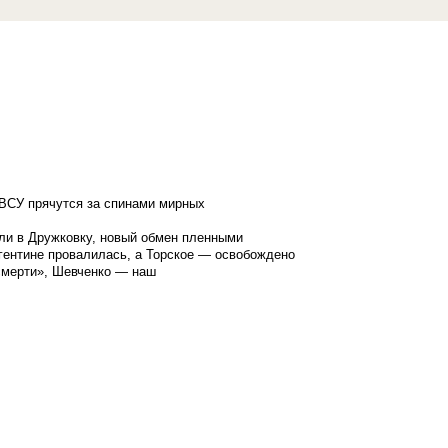
ВСУ прячутся за спинами мирных
ли в Дружковку, новый обмен пленными
гентине провалилась, а Торское — освобождено
смерти», Шевченко — наш