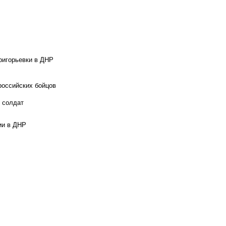
ригорьевки в ДНР
российских бойцов
х солдат
ии в ДНР