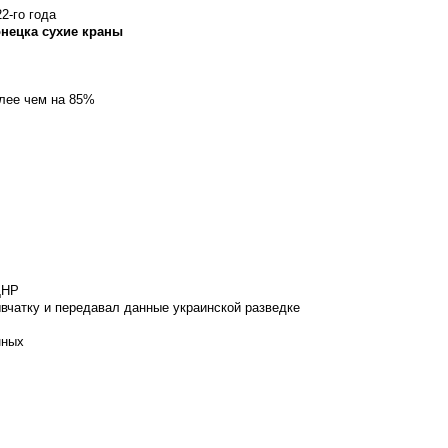
2-го года
онецка сухие краны
олее чем на 85%
ДНР
вчатку и передавал данные украинской разведке
нных