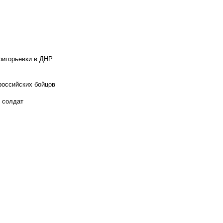
ригорьевки в ДНР
российских бойцов
х солдат