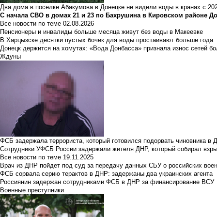
Два дома в поселке Абакумова в Донецке не видели воды в кранах с 202
С начала СВО в домах 21 и 23 по Бахрушина в Кировском районе Д
Все новости по теме
02.08.2026
Пенсионеры и инвалиды больше месяца живут без воды в Макеевке
В Харцызске десятки пустых бочек для воды простаивают больше года
Донецк держится на хомутах: «Вода Донбасса» признала износ сетей б
Ждуны
ФСБ задержала террориста, который готовился подорвать чиновника в 
Сотрудники УФСБ России задержали жителя ДНР, который собирал взры
Все новости по теме
19.11.2025
Врач из ДНР пойдет под суд за передачу данных СБУ о российских вое
ФСБ сорвала серию терактов в ДНР: задержаны два украинских агента
Россиянин задержан сотрудниками ФСБ в ДНР за финансирование ВСУ
Военные преступники