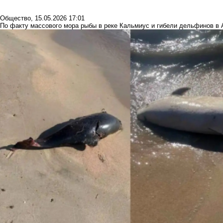
Общество
,
15.05.2026 17:01
По факту массового мора рыбы в реке Кальмиус и гибели дельфинов в 