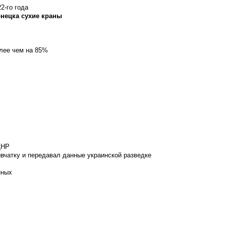
2-го года
онецка сухие краны
олее чем на 85%
ДНР
вчатку и передавал данные украинской разведке
нных