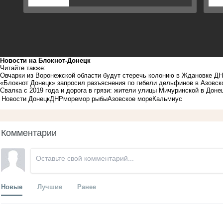
Новости на Блoкнoт-Донецк
Читайте также:
Овчарки из Воронежской области будут стеречь колонию в Ждановке Д
«Блокнот Донецк» запросил разъяснения по гибели дельфинов в Азовск
Свалка с 2019 года и дорога в грязи: жители улицы Мичуринской в Доне
Новости Донецк
ДНР
море
мор рыбы
Азовское море
Кальмиус
Комментарии
Новые
Лучшие
Ранее