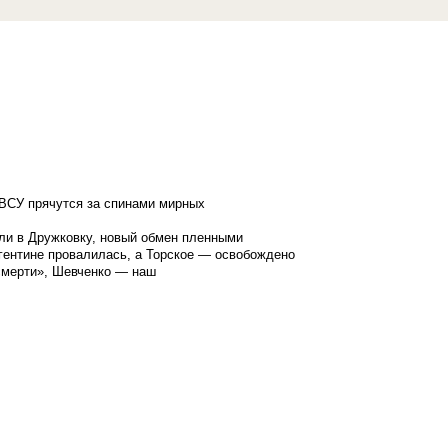
ВСУ прячутся за спинами мирных
ли в Дружковку, новый обмен пленными
гентине провалилась, а Торское — освобождено
смерти», Шевченко — наш