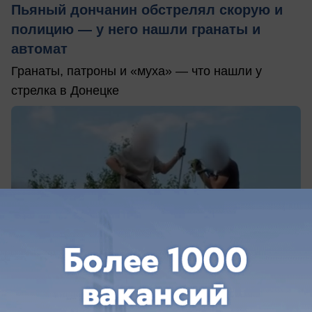
Пьяный дончанин обстрелял скорую и
полицию — у него нашли гранаты и
автомат
Гранаты, патроны и «муха» — что нашли у
стрелка в Донецке