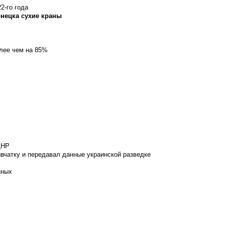
2-го года
онецка сухие краны
олее чем на 85%
ДНР
вчатку и передавал данные украинской разведке
нных