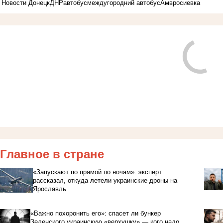
Новости Донецк
ДНР
автобус
междугородний автобус
Амвросиевка
Главное в стране
«Запускают по прямой по ночам»: эксперт
рассказал, откуда летели украинские дроны на
Ярославль
«Важно похоронить его»: спасет ли бункер
Зеленского украинскую «верхушку» — кого надо