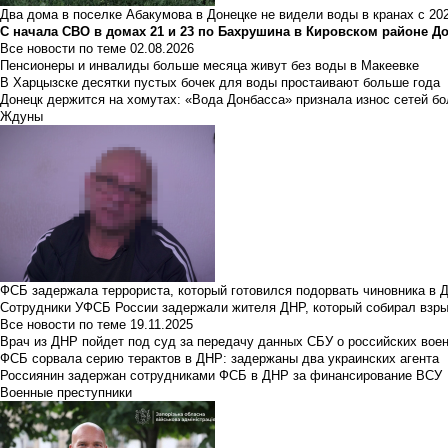
Два дома в поселке Абакумова в Донецке не видели воды в кранах с 202
С начала СВО в домах 21 и 23 по Бахрушина в Кировском районе Д
Все новости по теме
02.08.2026
Пенсионеры и инвалиды больше месяца живут без воды в Макеевке
В Харцызске десятки пустых бочек для воды простаивают больше года
Донецк держится на хомутах: «Вода Донбасса» признала износ сетей б
Ждуны
ФСБ задержала террориста, который готовился подорвать чиновника в 
Сотрудники УФСБ России задержали жителя ДНР, который собирал взры
Все новости по теме
19.11.2025
Врач из ДНР пойдет под суд за передачу данных СБУ о российских вое
ФСБ сорвала серию терактов в ДНР: задержаны два украинских агента
Россиянин задержан сотрудниками ФСБ в ДНР за финансирование ВСУ
Военные преступники