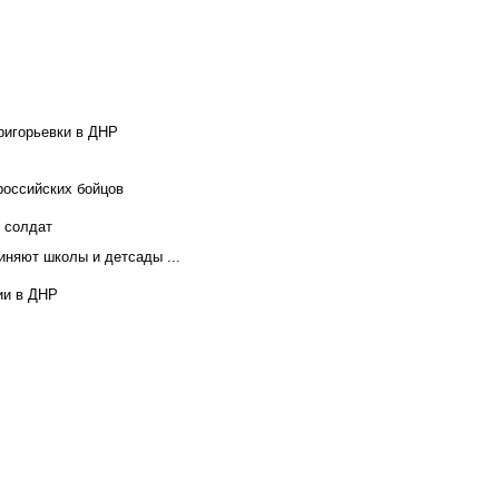
ригорьевки в ДНР
российских бойцов
х солдат
иняют школы и детсады ...
ии в ДНР