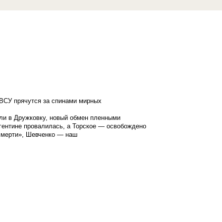
ВСУ прячутся за спинами мирных
ли в Дружковку, новый обмен пленными
гентине провалилась, а Торское — освобождено
смерти», Шевченко — наш