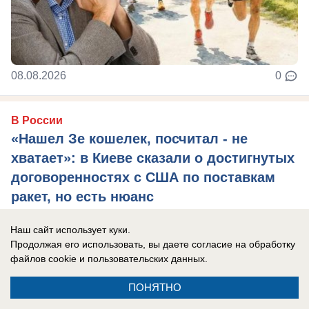
08.08.2026
0
В России
«Нашел Зе кошелек, посчитал - не
хватает»: в Киеве сказали о достигнутых
договоренностях с США по поставкам
ракет, но есть нюанс
Глава киевского режима признался, что просил
Наш сайт использует куки.
перехватчики у Израиля, но там даже за деньги
Продолжая его использовать, вы даете согласие на обработку
не продали.
файлов cookie
и пользовательских данных.
ПОНЯТНО