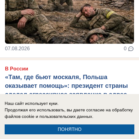
07.08.2026
0
В России
«Там, где бьют москаля, Польша
оказывает помощь»: президент страны
сделал агрессивное заявление в адрес
России
Наш сайт использует куки.
Продолжая его использовать, вы даете согласие на обработку
Захарова: Это пример «клинической
файлов cookie
и пользовательских данных.
русофобии», которая «влияет на когнитивные
ПОНЯТНО
способности».