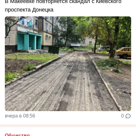
В Макеевке повторяется скандал с Киевского
проспекта Донецка
вчера в 08:56
0
Общество