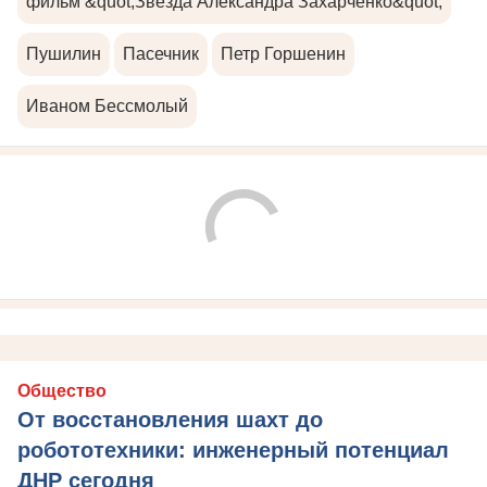
фильм &quot;Звезда Александра Захарченко&quot;
Пушилин
Пасечник
Петр Горшенин
Иваном Бессмолый
Общество
От восстановления шахт до
робототехники: инженерный потенциал
ДНР сегодня