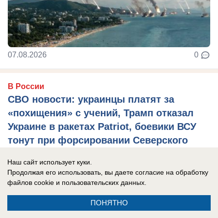
07.08.2026
0
В России
СВО новости: украинцы платят за
«похищения» с учений, Трамп отказал
Украине в ракетах Patriot, боевики ВСУ
тонут при форсировании Северского
Донца
Наш сайт использует куки.
Главные новости СВО на утро 7 августа 2026
Продолжая его использовать, вы даете согласие на обработку
года.
файлов cookie
и пользовательских данных.
ПОНЯТНО