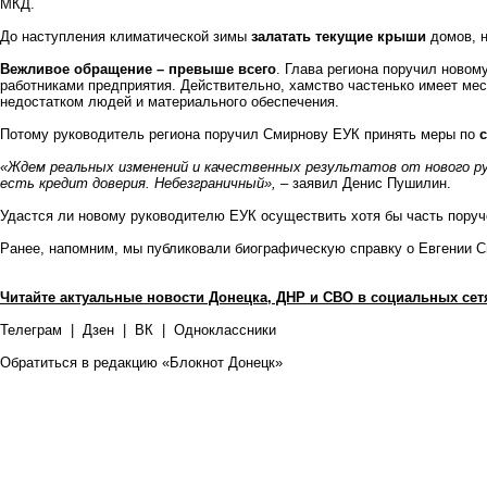
МКД.
До наступления климатической зимы
залатать текущие крыши
домов, 
Вежливое обращение – превыше всего
. Глава региона поручил новом
работниками предприятия. Действительно, хамство частенько имеет ме
недостатком людей и материального обеспечения.
Потому руководитель региона поручил Смирнову ЕУК принять меры по
«Ждем реальных изменений и качественных результатов от нового ру
есть кредит доверия. Небезграничный»,
– заявил Денис Пушилин.
Удастся ли новому руководителю ЕУК осуществить хотя бы часть поруч
Ранее, напомним, мы публиковали
биографическую справку
о Евгении С
Читайте актуальные новости Донецка, ДНР и СВО в социальных сет
Телеграм
|
Дзен
|
ВК
|
Одноклассники
Обратиться в редакцию «Блокнот Донецк»