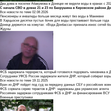
Два дома в поселке Абакумова в Донецке не видели воды в кранах с 202
С начала СВО в домах 21 и 23 по Бахрушина в Кировском районе Д
Все новости по теме
02.08.2026
Пенсионеры и инвалиды больше месяца живут без воды в Макеевке
В Харцызске десятки пустых бочек для воды простаивают больше года
Донецк держится на хомутах: «Вода Донбасса» признала износ сетей б
Ждуны
ФСБ задержала террориста, который готовился подорвать чиновника в 
Сотрудники УФСБ России задержали жителя ДНР, который собирал взры
Все новости по теме
19.11.2025
Врач из ДНР пойдет под суд за передачу данных СБУ о российских вое
ФСБ сорвала серию терактов в ДНР: задержаны два украинских агента
Россиянин задержан сотрудниками ФСБ в ДНР за финансирование ВСУ
Военные преступники