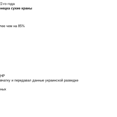
2-го года
онецка сухие краны
олее чем на 85%
ДНР
вчатку и передавал данные украинской разведке
нных