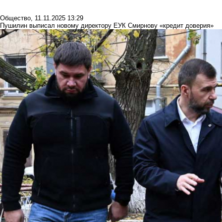
Общество
,
11.11.2025 13:29
Пушилин выписал новому директору ЕУК Смирнову «кредит доверия»