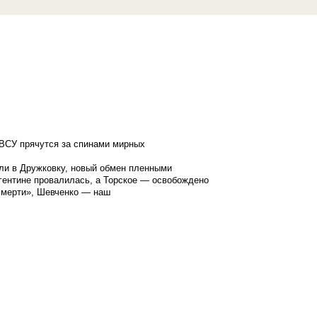
ВСУ прячутся за спинами мирных
ли в Дружковку, новый обмен пленными
гентине провалилась, а Торское — освобождено
смерти», Шевченко — наш