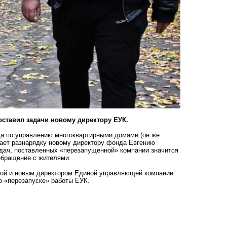
оставил задачи новому директору ЕУК.
а по управлению многоквартирными домами (он же
дает разнарядку новому директору фонда Евгению
задач, поставленных «перезапущенной» компании значится
обращение с жителями.
ой и новым директором Единой управляющей компании
о «перезапуске» работы ЕУК.