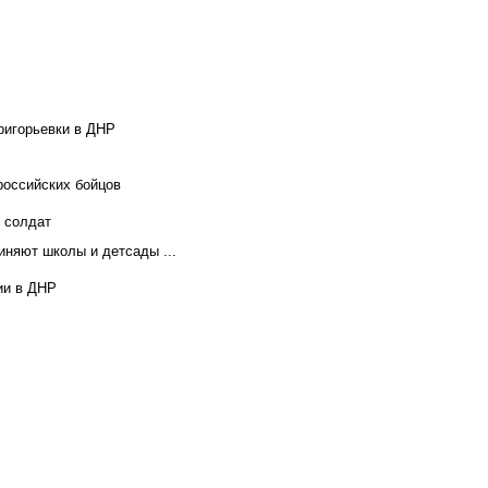
ригорьевки в ДНР
российских бойцов
х солдат
иняют школы и детсады ...
ии в ДНР