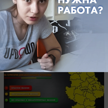
вчера в 08:56
0
Общество
В ДНР 6 августа ожидается жара до +36 и
высокая пожароопасность
МЧС предупредило о 4-м классе
пожароопасности в ДНР