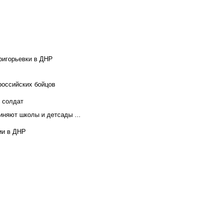
ригорьевки в ДНР
российских бойцов
х солдат
иняют школы и детсады ...
ии в ДНР