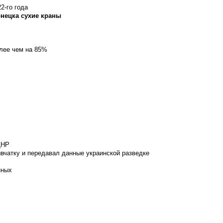
2-го года
онецка сухие краны
олее чем на 85%
ДНР
вчатку и передавал данные украинской разведке
нных