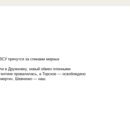
ВСУ прячутся за спинами мирных
ли в Дружковку, новый обмен пленными
гентине провалилась, а Торское — освобождено
смерти», Шевченко — наш