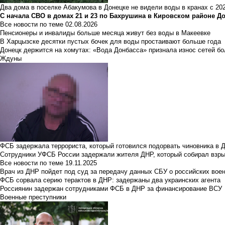
Два дома в поселке Абакумова в Донецке не видели воды в кранах с 202
С начала СВО в домах 21 и 23 по Бахрушина в Кировском районе Д
Все новости по теме
02.08.2026
Пенсионеры и инвалиды больше месяца живут без воды в Макеевке
В Харцызске десятки пустых бочек для воды простаивают больше года
Донецк держится на хомутах: «Вода Донбасса» признала износ сетей б
Ждуны
ФСБ задержала террориста, который готовился подорвать чиновника в 
Сотрудники УФСБ России задержали жителя ДНР, который собирал взры
Все новости по теме
19.11.2025
Врач из ДНР пойдет под суд за передачу данных СБУ о российских вое
ФСБ сорвала серию терактов в ДНР: задержаны два украинских агента
Россиянин задержан сотрудниками ФСБ в ДНР за финансирование ВСУ
Военные преступники