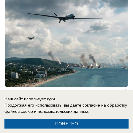
07.08.2026
0
Наш сайт использует куки.
Продолжая его использовать, вы даете согласие на обработку
В России
файлов cookie
и пользовательских данных.
СВО новости: украинцы платят за
ПОНЯТНО
«похищения» с учений, Трамп отказал