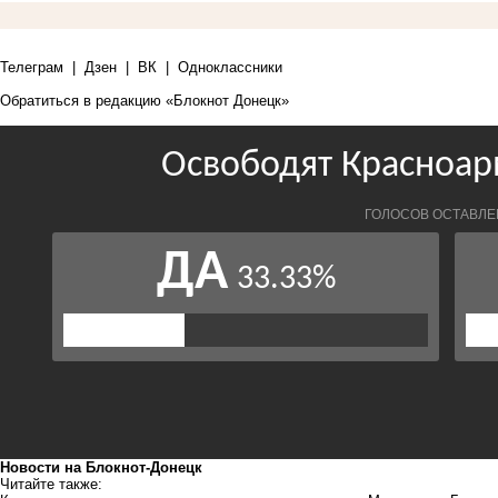
Телеграм
|
Дзен
|
ВК
|
Одноклассники
Обратиться в редакцию «Блокнот Донецк»
Новости на Блoкнoт-Донецк
Читайте также: