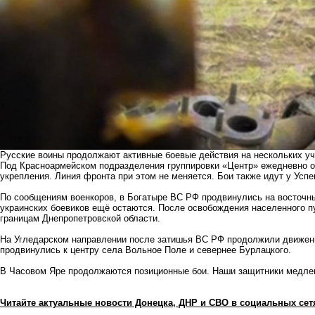
Русские воины продолжают активные боевые действия на нескольких уч
Под Красноармейском подразделения группировки «Центр» ежедневно от
укрепления. Линия фронта при этом не меняется. Бои также идут у Усп
По сообщениям военкоров, в Богатыре ВС РФ продвинулись на восточны
украинских боевиков ещё остаются. После освобождения населенного п
границам Днепропетровской области.
На Угледарском направлении после затишья ВС РФ продолжили движени
продвинулись к центру села Вольное Поле и севернее Бурлацкого.
В Часовом Яре продолжаются позиционные бои. Наши защитники медлен
Читайте актуальные новости Донецка, ДНР и СВО в социальных сет