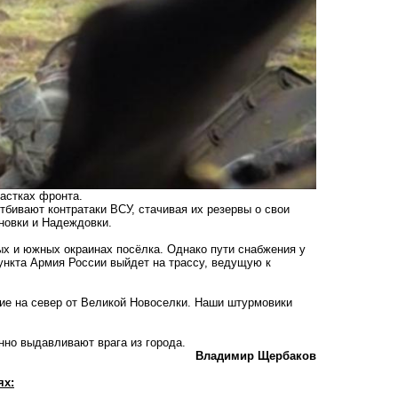
астках фронта.
бивают контратаки ВСУ, стачивая их резервы о свои
еновки и Надеждовки.
х и южных окраинах посёлка. Однако пути снабжения у
ункта Армия России выйдет на трассу, ведущую к
е на север от Великой Новоселки. Наши штурмовики
но выдавливают врага из города.
Владимир Щербаков
ях: