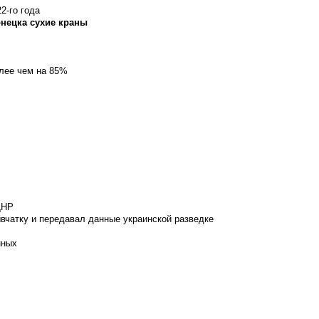
2-го года
онецка сухие краны
олее чем на 85%
ДНР
вчатку и передавал данные украинской разведке
нных