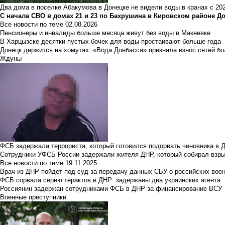
Два дома в поселке Абакумова в Донецке не видели воды в кранах с 202
С начала СВО в домах 21 и 23 по Бахрушина в Кировском районе Д
Все новости по теме
02.08.2026
Пенсионеры и инвалиды больше месяца живут без воды в Макеевке
В Харцызске десятки пустых бочек для воды простаивают больше года
Донецк держится на хомутах: «Вода Донбасса» признала износ сетей б
Ждуны
ФСБ задержала террориста, который готовился подорвать чиновника в 
Сотрудники УФСБ России задержали жителя ДНР, который собирал взры
Все новости по теме
19.11.2025
Врач из ДНР пойдет под суд за передачу данных СБУ о российских вое
ФСБ сорвала серию терактов в ДНР: задержаны два украинских агента
Россиянин задержан сотрудниками ФСБ в ДНР за финансирование ВСУ
Военные преступники