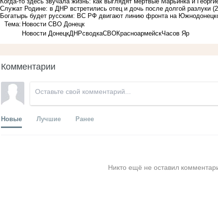
Когда-то здесь звучала жизнь: как выглядят мертвые Марьинка и Георг
Служат Родине: в ДНР встретились отец и дочь после долгой разлуки
(
Богатырь будет русским: ВС РФ двигают линию фронта на Южнодонецк
Тема:
Новости СВО Донецк
Новости Донецк
ДНР
сводка
СВО
Красноармейск
Часов Яр
Комментарии
Новые
Лучшие
Ранее
Никто ещё не оставил комментари