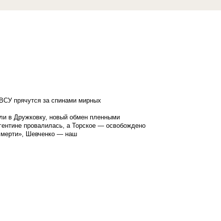
ВСУ прячутся за спинами мирных
ли в Дружковку, новый обмен пленными
гентине провалилась, а Торское — освобождено
смерти», Шевченко — наш