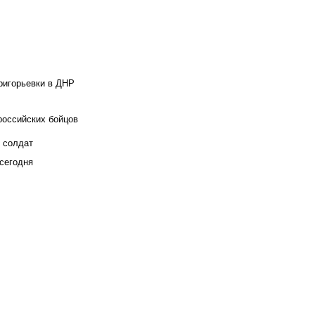
ригорьевки в ДНР
российских бойцов
х солдат
сегодня