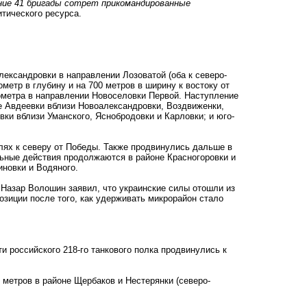
ние 41 бригады сотрет прикомандированные
итического ресурса.
лександровки в направлении Лозоватой (оба к северо-
метр в глубину и на 700 метров в ширину к востоку от
лометра в направлении Новоселовки Первой. Наступление
е Авдеевки вблизи Новоалександровки, Воздвиженки,
ки вблизи Уманского, Яснобродовки и Карловки; и юго-
олях к северу от Победы. Также продвинулись дальше в
ельные действия продолжаются в районе Красногоровки и
иновки и Водяного.
 Назар Волошин заявил, что украинские силы отошли из
зиции после того, как удерживать микрорайон стало
и российского 218-го танкового полка продвинулись к
 метров в районе Щербаков и Нестерянки (северо-