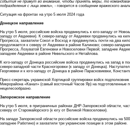
события не примут во внимание, чтобы принять меры, то командова
подразделения с лица земли»,
- говорится в сообщении вражеского анал
Ситуация на фронтах на утро 5 июля 2024 года
Донецкое направление
На утро 5 июля, российские войска продвинулись к юго-западу от Новоа
западу от Авдеевки). К северо-западу от Авдеевки продвинулись на кило
Прогресса, захватили Сокол и Восход и продвинулись почти на два ки
продолжается к северу от Авдеевки в районе Калиново; северо-западне
Прогресса, Лозуватой Евгеновки и Новоселовки Первой; западнее Авдеев
западнее Авдеевки в районе Невельского и Нетайлова.
К юго-западу от Донецка российские войска продвинулись на запад в п
северо-западной части Красногоровки (к западу от Донецка). Наступат
Георгиевки и к юго-западу от Донецка в районе Парасковиевки, Констант
Пресс-секретарь украинской Хортицкой группировки войск подполковник
Микрорайона «Канал» (самый восточный Часов Яр) на подготовленные по
нецелесообразно.
Запорожское направление
На утро 5 июля, в приграничных районах ДНР-Запорожской области, част
северу от Старомайорского (к югу от Великой Новоселовки).
На западе Запорожской области российские войска продвинулись на 500
западнее Работино) и захватили три украинские позиции в этом районе.