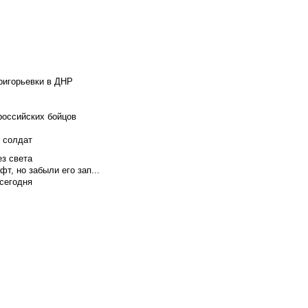
ригорьевки в ДНР
российских бойцов
х солдат
ез света
т, но забыли его зап...
сегодня