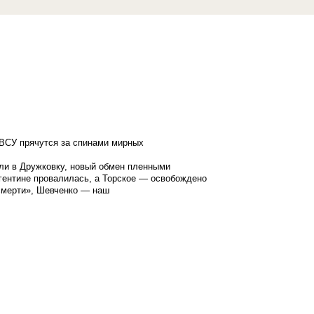
ВСУ прячутся за спинами мирных
ли в Дружковку, новый обмен пленными
гентине провалилась, а Торское — освобождено
смерти», Шевченко — наш