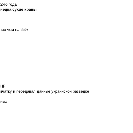
2-го года
онецка сухие краны
олее чем на 85%
ДНР
вчатку и передавал данные украинской разведке
нных