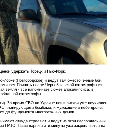
ценой удержать Торецк и Нью-Йорк.
-Йорке (Новгородское) и ведут там ожесточенные бои,
поминает Припять после Чернобыльской катастрофы из
ая земля - все напоминает сюжет апокалипсиса, в
лобальной катастрофы.
и). За время СВО на Украине наши витязи уже научились
 ВКС планирующими бомбами, и жужжащие в небе дроны,
хся до фундамента многоэтажных домов.
онимают откуда стреляют и ведут из окон беспорядочный
асы НАТО. Наши парни в эти минуты уже закрепляются на