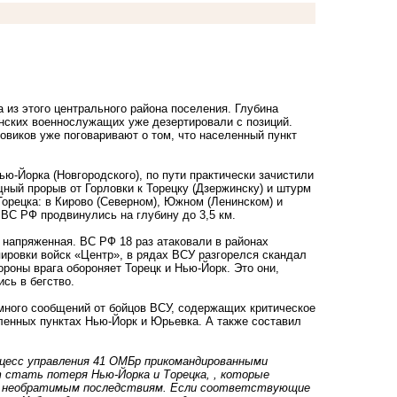
 из этого центрального района поселения. Глубина
инских военнослужащих уже дезертировали с позиций.
овиков уже поговаривают о том, что населенный пункт
ью-Йорка (Новгородского), по пути практически зачистили
ный прорыв от Горловки к Торецку (Дзержинску) и штурм
орецка: в Кирово (Северном), Южном (Ленинском) и
 ВС РФ продвинулись на глубину до 3,5 км.
 напряженная. ВС РФ 18 раз атаковали в районах
пировки войск «Центр», в рядах ВСУ разгорелся скандал
ороны врага обороняет Торецк и Нью-Йорк. Это они,
сь в бегство.
много сообщений от бойцов ВСУ, содержащих критическое
еленных пунктах Нью-Йорк и Юрьевка. А также составил
оцесс управления 41 ОМБр прикомандированными
т стать потеря Нью-Йорка и Торецка, , которые
к необратимым последствиям. Если соответствующие