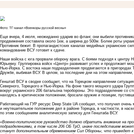
Фото: ТГ-канал «Военкоры русской весны»
Еще вчера, 4 июля, неожиданно ударив во фланг, они выбили противника
продвижения составила около 1км, а ширина до 500м. Более роты укра
Противник бежит. В пропагандистских каналах медийных украинских сил
командование ВСУ готовит к сдаче.
Наши войска с юга прорвали оборону врага. С боями подходя к центру Н
Юрьевку. Группировка войск «Центр» развивает успех и продолжает мощ
Нью-Йорка. С востока наши подразделения продвигаются в пригородах Т
Дружбе, выбивая ВСУ. В целом, за последние дни на этом направлении,
Генштаб ВСУ в сводке сообщает, что на Торецком направлении ситуация
Северного, Торецкого и Нью-Йорка. На фоне такого мощного удара Груп
вокруг украинского 206 батальона теробороны. Это подразделение со ст
находясь в критическом положении, бросали оружие и позиции, пустивши
Работающий на ГУР ресурс Deep State UA сообщил, что получил очень 
и неутешительное положение дел в районе Торецка, в частности, в нас
по этим сообщениям аналитическую записку для Генштаба ВСУ.
«Военно-политическое руководство должно обратить внимание на пр
подразделениями, в том числе 206 ОБ ТрО, иначе последствием може
станут дополнительным обременением Сил Обороны, что приведет 