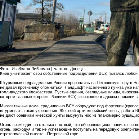
Фото: Изабелла Либерман | Блокнот Донецк
Киев уничтожает свои собственные подразделения ВСУ, пытаясь любой 
Штурмовые подразделения России прорвались на Петровскую гору в Нью
не давая противнику опомниться. Ландшафт населенного пункта уже на
голливудского блокбастера. Пустые здания, безлюдные улицы, выжженн
котором главные «герои» - боевики ВСУ, сгорающие в адском пламени г
Многоэтажные дома, традиционно ВСУ оборудуют под фортеции (крепост
штурмовать такие укрепления. Жесткий артиллерийский огонь, работа
не дают боевикам киевской хунты высунуть нос из планомерно рушащи
Огонь возмездия на столько плотный, что обороняющиеся нацисты не п
огонь, расходуя и так не успевающие поступать на передовую боеприп
стратегической высоте - Петровской горе.