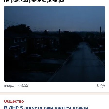
Петровском районах Донецка
вчера в 08:55
0
Общество
В ДНР 5 августа ожидаются дожди,