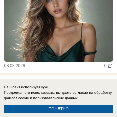
08.08.2026
0
В России
Наш сайт использует куки.
Одесса в огне: ВС РФ уничтожают
Продолжая его использовать, вы даете согласие на обработку
украинские корабли и порты
файлов cookie
и пользовательских данных.
Армия России продолжает наносить системные
ПОНЯТНО
удары по портам Одессы.