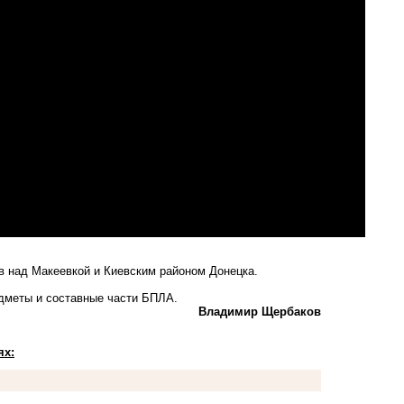
 над Макеевкой и Киевским районом Донецка.
дметы и составные части БПЛА.
Владимир Щербаков
ях: