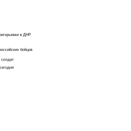
ригорьевки в ДНР
российских бойцов
х солдат
сегодня