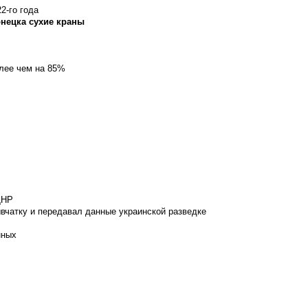
2-го года
онецка сухие краны
олее чем на 85%
ДНР
вчатку и передавал данные украинской разведке
нных