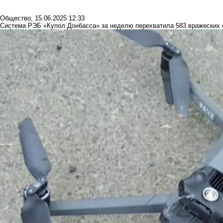
Общество
,
15.06.2025 12:33
Система РЭБ «Купол Донбасса» за неделю перехватила 583 вражеских 