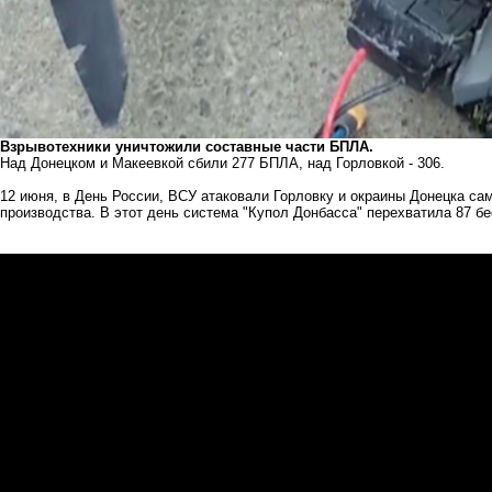
Взрывотехники уничтожили составные части БПЛА.
Над Донецком и Макеевкой сбили 277 БПЛА, над Горловкой - 306.
12 июня, в День России, ВСУ атаковали Горловку и окраины Донецка с
производства. В этот день система "Купол Донбасса" перехватила 87 б