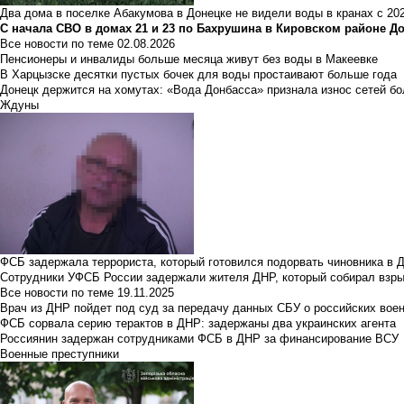
Два дома в поселке Абакумова в Донецке не видели воды в кранах с 202
С начала СВО в домах 21 и 23 по Бахрушина в Кировском районе Д
Все новости по теме
02.08.2026
Пенсионеры и инвалиды больше месяца живут без воды в Макеевке
В Харцызске десятки пустых бочек для воды простаивают больше года
Донецк держится на хомутах: «Вода Донбасса» признала износ сетей б
Ждуны
ФСБ задержала террориста, который готовился подорвать чиновника в 
Сотрудники УФСБ России задержали жителя ДНР, который собирал взры
Все новости по теме
19.11.2025
Врач из ДНР пойдет под суд за передачу данных СБУ о российских вое
ФСБ сорвала серию терактов в ДНР: задержаны два украинских агента
Россиянин задержан сотрудниками ФСБ в ДНР за финансирование ВСУ
Военные преступники