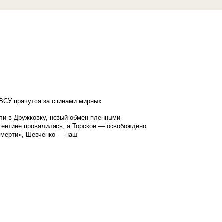
ВСУ прячутся за спинами мирных
ли в Дружковку, новый обмен пленными
гентине провалилась, а Торское — освобождено
смерти», Шевченко — наш