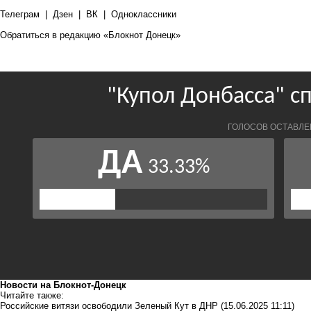
Телеграм
|
Дзен
|
ВК
|
Одноклассники
Обратиться в редакцию «Блокнот Донецк»
Новости на Блoкнoт-Донецк
Читайте также:
Российские витязи освободили Зеленый Кут в ДНР
(15.06.2025 11:11)