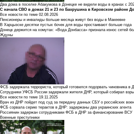
Два дома в поселке Абакумова в Донецке не видели воды в кранах с 202
С начала СВО в домах 21 и 23 по Бахрушина в Кировском районе Д
Все новости по теме
02.08.2026
Пенсионеры и инвалиды больше месяца живут без воды в Макеевке
В Харцызске десятки пустых бочек для воды простаивают больше года
Донецк держится на хомутах: «Вода Донбасса» признала износ сетей б
Ждуны
ФСБ задержала террориста, который готовился подорвать чиновника в 
Сотрудники УФСБ России задержали жителя ДНР, который собирал взры
Все новости по теме
19.11.2025
Врач из ДНР пойдет под суд за передачу данных СБУ о российских вое
ФСБ сорвала серию терактов в ДНР: задержаны два украинских агента
Россиянин задержан сотрудниками ФСБ в ДНР за финансирование ВСУ
Военные преступники