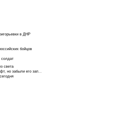
ригорьевки в ДНР
российских бойцов
х солдат
ез света
т, но забыли его зап...
сегодня