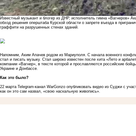
Известный музыкант и блогер из ДНР, исполнитель гимна «Вагнеров» А
обход решения оперштаба Курской области о запрете въезда в приграни
граффити на разрушенных стенах зданий.
Напомним, Аким Апачев родом из Мариуполя. С начала военного конфлик
стал и писать музыку. Стал широко известен после хита «Лето и арбал
компании «Вагнер», в тексте которой и прославляются российские бойц
Украине и Донбассе.
Как это было?
22 марта Telegram-канал WarGonzo опубликовать видео из Суджи с учас
как он это сам назвал, «свою наскальную живопись».