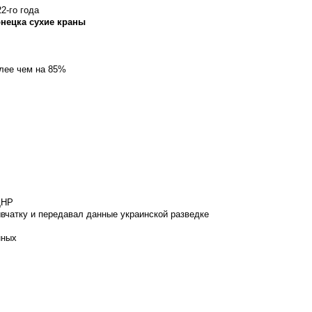
2-го года
онецка сухие краны
олее чем на 85%
ДНР
вчатку и передавал данные украинской разведке
нных