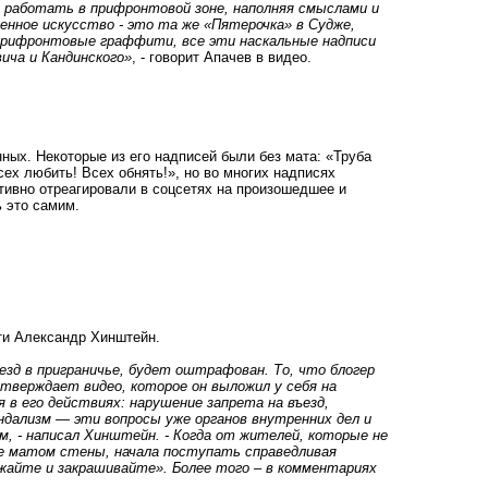
н работать в прифронтовой зоне, наполняя смыслами и
енное искусство - это та же «Пятерочка» в Судже,
прифронтовые граффити, все эти наскальные надписи
ича и Кандинского»
, - говорит Апачев в видео.
ных. Некоторые из его надписей были без мата: «Труба
сех любить! Всех обнять!», но во многих надписях
тивно отреагировали в соцсетях на произошедшее и
 это самим.
ти Александр Хинштейн.
зд в приграничье, будет оштрафован. То, что блогер
тверждает видео, которое он выложил у себя на
в его действиях: нарушение запрета на въезд,
ндализм — эти вопросы уже органов внутренних дел и
 - написал Хинштейн. - Когда от жителей, которые не
ые матом стены, начала поступать справедливая
зжайте и закрашивайте». Более того – в комментариях