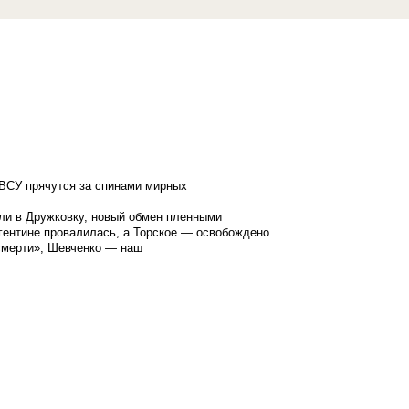
ВСУ прячутся за спинами мирных
ли в Дружковку, новый обмен пленными
гентине провалилась, а Торское — освобождено
смерти», Шевченко — наш