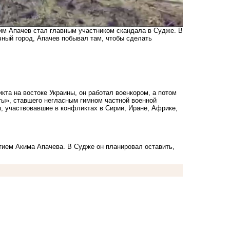
ким Апачев стал главным участником скандала в Судже. В
чный город, Апачев побывал там, чтобы сделать
та на востоке Украины, он работал военкором, а потом
еты», ставшего негласным гимном частной военной
ы, участвовавшие в конфликтах в Сирии, Иране, Африке,
тием Акима Апачева. В Судже он планировал оставить,