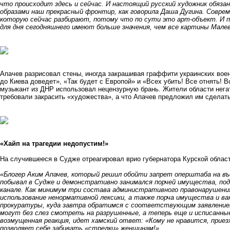
что происходит здесь и сейчас. И настоящий русский художник обяза
образами наш прекрасный фронтир, как говорила Даша Дугина. Соврем
которую сейчас разбирают, потому что по сути это арт-объект. И 
для дня сегодняшнего имеют больше значения, чем все картины Малев
Апачев разрисовал стены, иногда закрашивая граффити украинских воен
до Киева доведет», «Так будет с Европой» и «Всех убить! Все отнять! В
музыкант из ДНР использовал нецензурную брань. Жители области нега
требовали закрасить «художества», а что Апачев предложил им сделать
«Хайп на трагедии недопустим!»
На случившееся в Судже отреагировал врио губернатора Курской облас
«Блогер Аким Апачев, который решил обойти запрет оперштаба на въе
побывал в Судже и демонстративно занимался порчей имущества, под
канале. Как минимум три состава административного правонарушения 
использование ненормативной лексики, а также порча имущества и ва
прокуратуры, куда завтра обратимся с соответствующим заявлением,
могут без слез смотреть на разрушенные, а теперь еще и исписанн
возмущенная реакция, идет хамский ответ: «Кому не нравится, прие
позволяет себе забивать «стрелки» женщинам!»