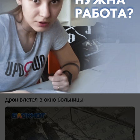
сегодня в 08:50
0
Происшествия
ВСУ целенаправленно ударили по
больнице в Донецке - есть погибшие
Дрон влетел в окно больницы