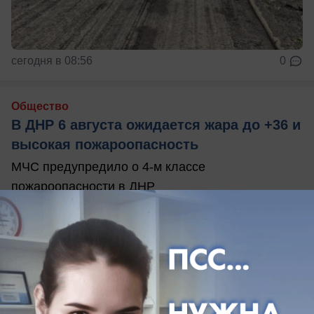
сегодня в 08:56
0
Общество
В ДНР 6 августа ожидается жара до +36 и
высокая пожароопасность
МЧС предупредило о 4-м классе
пожароопасности в ДНР