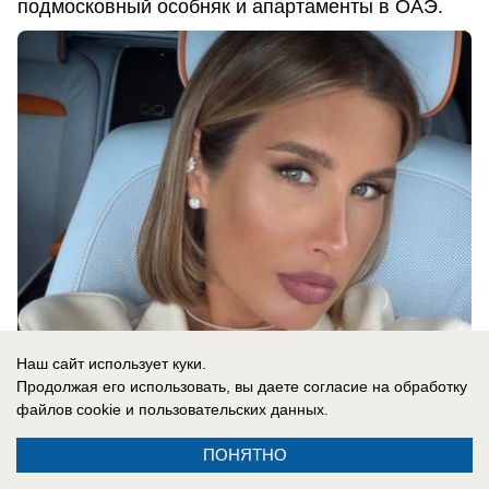
подмосковный особняк и апартаменты в ОАЭ.
Наш сайт использует куки.
Продолжая его использовать, вы даете согласие на обработку
07.08.2026
0
файлов cookie
и пользовательских данных.
ПОНЯТНО
В России
«Ожидаем провокаций»: Украина атакует