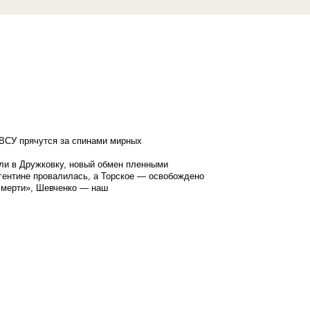
ВСУ прячутся за спинами мирных
ли в Дружковку, новый обмен пленными
гентине провалилась, а Торское — освобождено
смерти», Шевченко — наш