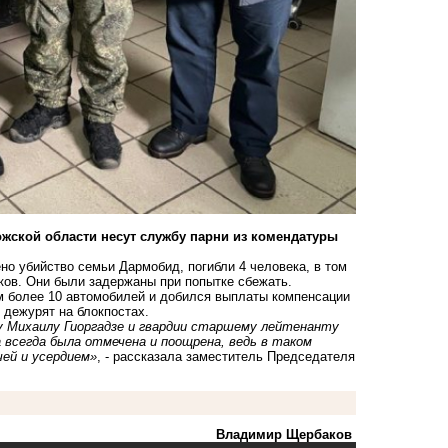
жской области несут службу парни из комендатуры
о убийство семьи Дармобид, погибли 4 человека, в том
ков. Они были задержаны при попытке сбежать.
м более 10 автомобилей и добился выплаты компенсации
 дежурят на блокпостах.
ру Михаилу Гиоргадзе и гвардии старшему лейтенанту
 всегда была отмечена и поощрена, ведь в таком
ей и усердием»
, - рассказала заместитель Председателя
Владимир Щербаков