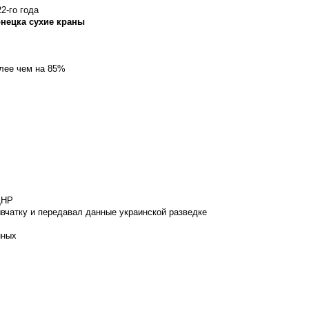
2-го года
онецка сухие краны
олее чем на 85%
ДНР
вчатку и передавал данные украинской разведке
нных