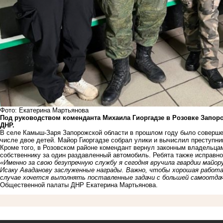
Фото: Екатерина Мартьянова
Под руководством коменданта Михаила Гиоргадзе в Розовке Запоро
ДНР.
В селе Камыш-Заря Запорожской области в прошлом году было совершен
числе двое детей. Майор Гиоргадзе собрал улики и вычислил преступни
Кроме того, в Розовском районе комендант вернул законным владельца
собственнику за один раздавленный автомобиль. Ребята также исправно
«Именно за свою безупречную службу я сегодня вручила гвардии майо
Исаку Аваданову заслуженные награды. Важно, чтобы хорошая работа
случае хочется выполнять поставленные задачи с большей самоотдач
Общественной палаты ДНР Екатерина Мартьянова.