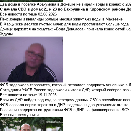
Два дома в поселке Абакумова в Донецке не видели воды в кранах с 202
С начала СВО в домах 21 и 23 по Бахрушина в Кировском районе Д
Все новости по теме
02.08.2026
Пенсионеры и инвалиды больше месяца живут без воды в Макеевке
В Харцызске десятки пустых бочек для воды простаивают больше года
Донецк держится на хомутах: «Вода Донбасса» признала износ сетей б
Ждуны
ФСБ задержала террориста, который готовился подорвать чиновника в 
Сотрудники УФСБ России задержали жителя ДНР, который собирал взры
Все новости по теме
19.11.2025
Врач из ДНР пойдет под суд за передачу данных СБУ о российских вое
ФСБ сорвала серию терактов в ДНР: задержаны два украинских агента
Россиянин задержан сотрудниками ФСБ в ДНР за финансирование ВСУ
Военные преступники