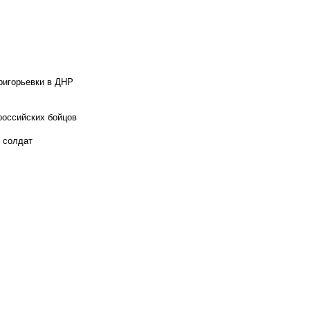
ригорьевки в ДНР
российских бойцов
х солдат