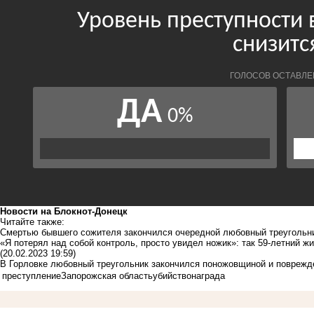
Новости на Блoкнoт-Донецк
Читайте также:
Смертью бывшего сожителя закончился очередной любовный треугольни
«Я потерял над собой контроль, просто увидел ножик»: так 59-летний 
(20.02.2023 19:59)
В Горловке любовный треугольник закончился поножовщиной и поврежд
преступление
Запорожская область
убийство
награда