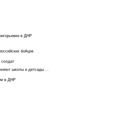
ригорьевки в ДНР
российских бойцов
х солдат
иняют школы и детсады ...
ии в ДНР