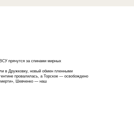
ВСУ прячутся за спинами мирных
ли в Дружковку, новый обмен пленными
гентине провалилась, а Торское — освобождено
смерти», Шевченко — наш