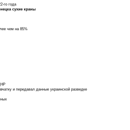
2-го года
онецка сухие краны
олее чем на 85%
ДНР
вчатку и передавал данные украинской разведке
нных