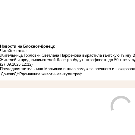
Новости на Блoкнoт-Донецк
Читайте также:
Жительница Горловки Светлана Парфёнова вырастила гантскую тыкву В
Жителей и предпринимателей Донецка будут штрафовать до 50 тысяч ру
(27.09.2025 12:12)
Последняя жительница Марьинки вышла замуж за военного и шокировал
Донецк
ДНР
домашние животные
выгул
штраф