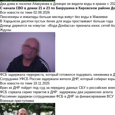
Два дома в поселке Абакумова в Донецке не видели воды в кранах с 202
С начала СВО в домах 21 и 23 по Бахрушина в Кировском районе Д
Все новости по теме
02.08.2026
Пенсионеры и инвалиды больше месяца живут без воды в Макеевке
В Харцызске десятки пустых бочек для воды простаивают больше года
Донецк держится на хомутах: «Вода Донбасса» признала износ сетей б
Ждуны
ФСБ задержала террориста, который готовился подорвать чиновника в 
Сотрудники УФСБ России задержали жителя ДНР, который собирал взры
Все новости по теме
19.11.2025
Врач из ДНР пойдет под суд за передачу данных СБУ о российских вое
ФСБ сорвала серию терактов в ДНР: задержаны два украинских агента
Россиянин задержан сотрудниками ФСБ в ДНР за финансирование ВСУ
Военные преступники