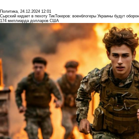
Политика
,
24.12.2024 12:01
Сырский кидает в пехоту ТикТокеров: военблогеры Украины будут оборон
174 миллиарда долларов США