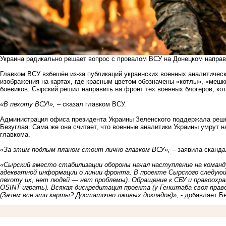
Украина радикально решает вопрос с провалом ВСУ на Донецком направ
Главком ВСУ взбешён из-за публикаций украинских военных аналитическ
изображения на картах, где красным цветом обозначены «котлы», «мешк
боевиков. Сырский решил направить на фронт тех военных блогеров, ко
«В пехоту ВСУ!»,
– сказал главком ВСУ.
Администрация офиса президента Украины Зеленского поддержала реш
Безуглая. Сама же она считает, что военные аналитики Украины умрут н
главкома.
«За этим подлым планом стоит лично главком ВСУ»,
– заявила сканда
«Сырский вместо стабилизации обороны начал наступление на команд
адекватной информации о линии фронта. В проекте Сырского следующ
пехоту их, нет людей — нет проблемы). Обращение к СБУ и правоохра
OSINT играть). Всякая дискредитация проекта (у Генштаба своя прав
(Зачем все эти карты? Достаточно лживых докладов)»
, - добавляет Б