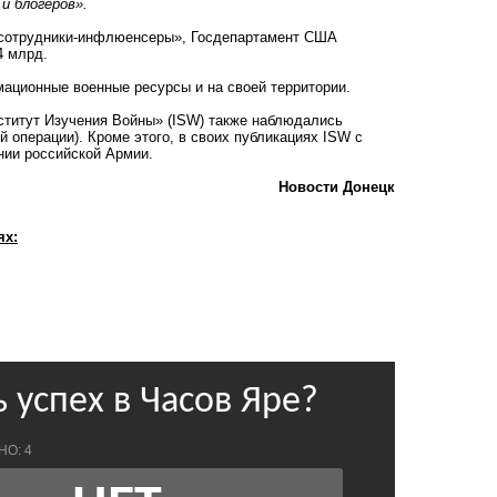
и блогеров».
ю: сотрудники-инфлюенсеры», Госдепартамент США
4 млрд.
мационные военные ресурсы и на своей территории.
нститут Изучения Войны» (ISW) также наблюдались
 операции). Кроме этого, в своих публикациях ISW с
нии российской Армии.
Новости Донецк
ях: