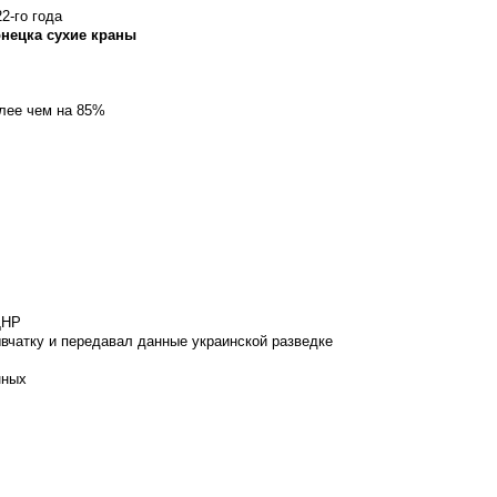
2-го года
онецка сухие краны
олее чем на 85%
ДНР
вчатку и передавал данные украинской разведке
нных