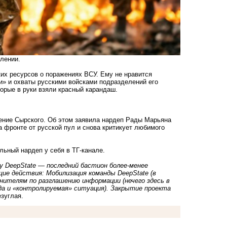
лении.
их ресурсов о поражениях ВСУ. Ему не нравится
и» и охваты русскими войсками подразделений его
торые в руки взяли красный карандаш.
ение Сырского. Об этом заявила нардеп Рады Марьяна
а фронте от русской пул и снова критикует любимого
льный нардеп у себя в ТГ-канале.
у DeepState — последний бастион более-менее
ие действия: Мобилизация команды DeepState (в
нителям по разглашению информации (нечего здесь в
да и «контролируемая» ситуация). Закрытие проекта
езуглая.