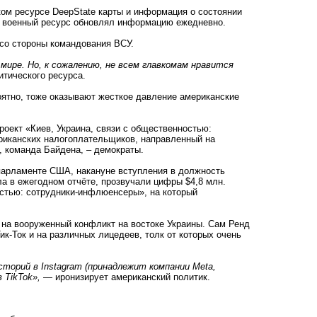
ком ресурсе DeepState карты и информация о состоянии
ий военный ресурс обновлял информацию ежедневно.
 со стороны командования ВСУ.
 мире. Но, к сожалению, не всем главкомам нравится
итического ресурса.
ероятно, тоже оказывают жесткое давление американские
оект «Киев, Украина, связи с общественностью:
риканских налогоплательщиков, направленный на
 команда Байдена, – демократы.
парламенте США, накануне вступления в должность
ла в ежегодном отчёте, прозвучали цифры $4,8 млн.
ностью: сотрудники-инфлюенсеры», на который
 на вооруженный конфликт на востоке Украины. Сам Ренд
ик-Ток и на различных лицедеев, толк от которых очень
сторий в Instagram (принадлежит компании Meta,
 TikTok»,
— иронизирует американский политик.