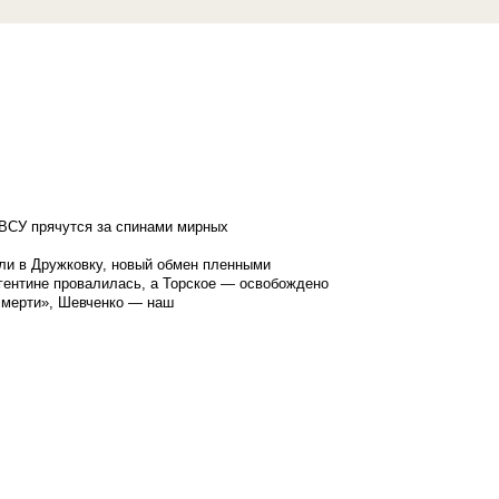
ВСУ прячутся за спинами мирных
ли в Дружковку, новый обмен пленными
гентине провалилась, а Торское — освобождено
смерти», Шевченко — наш