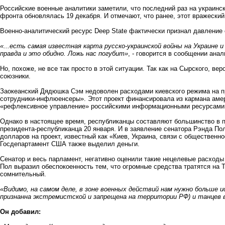
Российские военные аналитики заметили, что последний раз на украинс
фронта обновлялась 19 декабря. И отмечают, что ранее, этот вражеск
Военно-аналитический ресурс Deep State фактически признал давление
«...есть самая известная карта русско-украинской войны на Украине и
правда и это обидно. Ложь нас погубит»
, - говорится в сообщении анал
Но, похоже, не все так просто в этой ситуации. Так как на Сырского, в
союзники.
Заокеанский Дядюшка Сэм недоволен расходами киевского режима на пр
сотрудники-инфлюенсеры». Этот проект финансировала из кармана аме
«рефлексивное управление» российскими информационными ресурсами,
Однако в настоящее время, республиканцы составляют большинство в 
президента-республиканца 20 января. И в заявление сенатора Рэнда По
долларов на проект, известный как «Киев, Украина, связи с обществен
Госдепартамент США также выделил деньги.
Сенатор и весь парламент, негативно оценили такие нецелевые расходы
Пол выразил обеспокоенность тем, что огромные средства тратятся на Т
сомнительный.
«Видимо, на самом деле, в зоне военных действий нам нужно больше и
признанна экстремистской и запрещена на территории РФ) и танцев в
Он добавил: