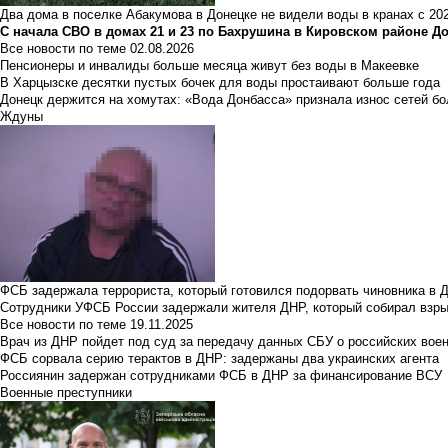
Два дома в поселке Абакумова в Донецке не видели воды в кранах с 202
С начала СВО в домах 21 и 23 по Бахрушина в Кировском районе Д
Все новости по теме
02.08.2026
Пенсионеры и инвалиды больше месяца живут без воды в Макеевке
В Харцызске десятки пустых бочек для воды простаивают больше года
Донецк держится на хомутах: «Вода Донбасса» признала износ сетей б
Ждуны
ФСБ задержала террориста, который готовился подорвать чиновника в 
Сотрудники УФСБ России задержали жителя ДНР, который собирал взры
Все новости по теме
19.11.2025
Врач из ДНР пойдет под суд за передачу данных СБУ о российских вое
ФСБ сорвала серию терактов в ДНР: задержаны два украинских агента
Россиянин задержан сотрудниками ФСБ в ДНР за финансирование ВСУ
Военные преступники