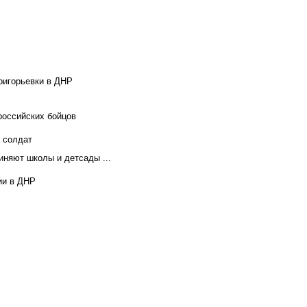
ригорьевки в ДНР
российских бойцов
х солдат
иняют школы и детсады ...
ии в ДНР