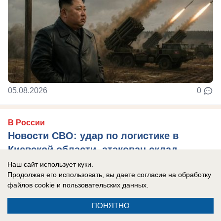
05.08.2026
0
В России
Новости СВО: удар по логистике в
Киевской области, атакован склад
Вайлдберриз под Тулой, боевики ВСУ
Наш сайт использует куки.
Продолжая его использовать, вы даете согласие на обработку
устроили бой из-за дезертирства
файлов cookie
и пользовательских данных.
Главные новости СВО на утро 5 августа 2026
ПОНЯТНО
года.