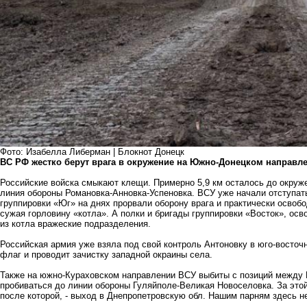
Фото: Изабелла Либерман | Блокнот Донецк
ВС РФ жестко берут врага в окружение на Южно-Донецком направл
Российские войска смыкают клещи. Примерно 5,9 км осталось до окруже
линия обороны Романовка-Анновка-Успеновка. ВСУ уже начали отступат
группировки «Юг» на днях прорвали оборону врага и практически освоб
сужая горловину «котла». А полки и бригады группировки «Восток», осв
из котла вражеские подразделения.
Российская армия уже взяла под свой контроль Антоновку в юго-восточн
флаг и проводит зачистку западной окраины села.
Также на южно-Кураховском направлении ВСУ выбиты с позиций между 
пробиваться до линии обороны Гуляйполе-Великая Новоселовка. За эт
после которой, - выход в Днепропетровскую обл. Нашим парням здесь не