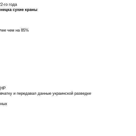
2-го года
онецка сухие краны
олее чем на 85%
ДНР
вчатку и передавал данные украинской разведке
нных