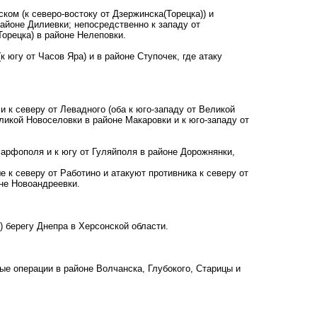
ом (к северо-востоку от Дзержинска(Торецка)) и
районе Дилиевки; непосредственно к западу от
Торецка) в районе Нелеповки.
к югу от Часов Яра) и в районе Ступочек, где атаку
и к северу от Левадного (оба к юго-западу от Великой
ликой Новоселовки в районе Макаровки и к юго-западу от
Марфополя и к югу от Гуляйполя в районе Дорожнянки,
 к северу от Работино и атакуют противника к северу от
оне Новоандреевки.
) берегу Днепра в Херсонской области.
ые операции в районе Волчанска, Глубокого, Старицы и