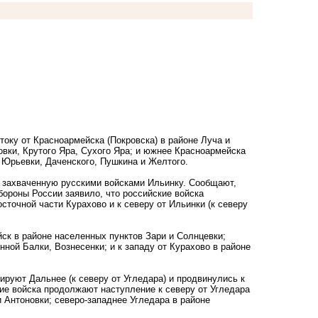
току от Красноармейска (Покровска) в районе Луча и
вки, Крутого Яра, Сухого Яра; и южнее Красноармейска
, Юрьевки, Даченского, Пушкина и Желтого.
е захваченную русскими войсками Ильинку. Сообщают,
бороны России заявило, что российские войска
сточной части Курахово и к северу от Ильинки (к северу
ск в районе населенных пунктов Зари и Солнцевки;
ной Балки, Вознесенки; и к западу от Курахово в районе
ируют Дальнее (к северу от Угледара) и продвинулись к
кие войска продолжают наступление к северу от Угледара
и Антоновки; северо-западнее Угледара в районе