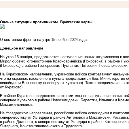
Оценка ситуации противником. Вражеские карты
О состоянии фронта на утро 15 ноября 2024 года.
Донецкое направление
На утро 15 ноября, продолжается наступление наших штурмовиков к вос
Миролюбовки; юго-восточнее Красноармейска (Покровска) в районе Лысо
(Покровска) в районе Григорьевки, Пустынки, Петровки, Новоалексеевки
На Кураховском направлении, украинские войска контратакуют наканун
что на окраинах населенного пункта продолжаются бои. Министерство о
освободили Вознесенку (к северу от Курахово). Также продвинулись в во
от Курахово).
В районе Курахово продолжается стремительное наступление наших вой
севернее Курахово в районе Новоселидовки, Берестки, Ильинки и Кремен
Максимильяновки.
На Угледарском направлении, российские войска освободили и контроли
северо-востоку от Угледара в районе Антоновки и Максимовки. Российс
в районе Дальнего; к северо-востоку от Угледара в районе Катериновки 
Янтарного, Константинопольского и Трудового.