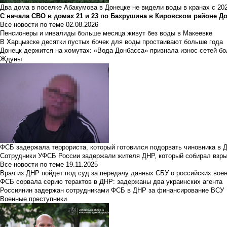
Два дома в поселке Абакумова в Донецке не видели воды в кранах с 202
С начала СВО в домах 21 и 23 по Бахрушина в Кировском районе Д
Все новости по теме
02.08.2026
Пенсионеры и инвалиды больше месяца живут без воды в Макеевке
В Харцызске десятки пустых бочек для воды простаивают больше года
Донецк держится на хомутах: «Вода Донбасса» признала износ сетей б
Ждуны
ФСБ задержала террориста, который готовился подорвать чиновника в 
Сотрудники УФСБ России задержали жителя ДНР, который собирал взры
Все новости по теме
19.11.2025
Врач из ДНР пойдет под суд за передачу данных СБУ о российских вое
ФСБ сорвала серию терактов в ДНР: задержаны два украинских агента
Россиянин задержан сотрудниками ФСБ в ДНР за финансирование ВСУ
Военные преступники