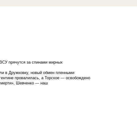
ВСУ прячутся за спинами мирных
ли в Дружковку, новый обмен пленными
гентине провалилась, а Торское — освобождено
смерти», Шевченко — наш