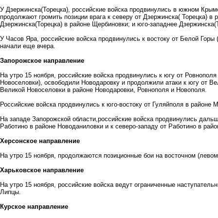
У Дзержинска(Торецка), российские войска продвинулись в южном Крымск
продолжают громить позиции врага к северу от Дзержинска( Торецка) в 
Дзержинска(Торецка) в районе Щербиновки; и юго-западнее Дзержинска(
У Часов Яра, российские войска продвинулись к востоку от Белой Горы (
начали еще вчера.
Запорожское направление
На утро 15 ноября, российские войска продвинулись к югу от Ровнополя 
Новоселовки), освободили Новодаровку и продолжили атаки к югу от Ве
Великой Новоселовки в районе Новодаровки, Ровнополя и Новополя.
Российские войска продвинулись к юго-востоку от Гуляйполя в районе 
На западе Запорожской области,российские войска продвинулись дальше
Работино в районе Новоданиловки и к северо-западу от Работино в рай
Херсонское направление
На утро 15 ноября, продолжаются позиционные бои на восточном (левом
Харьковское направление
На утро 15 ноября, российские войска ведут ограниченные наступательн
Липцы.
Курское направление