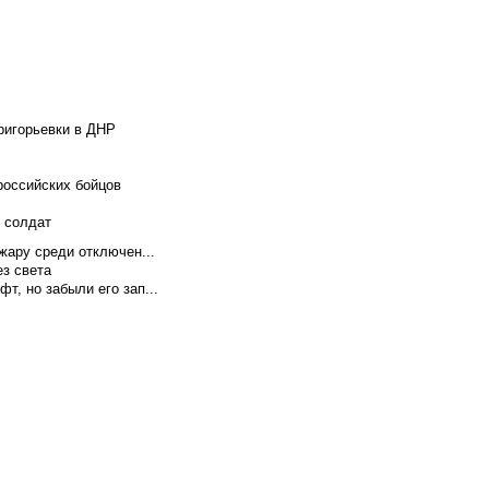
ригорьевки в ДНР
российских бойцов
х солдат
жару среди отключен...
ез света
т, но забыли его зап...