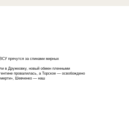
ВСУ прячутся за спинами мирных
ли в Дружковку, новый обмен пленными
гентине провалилась, а Торское — освобождено
смерти», Шевченко — наш