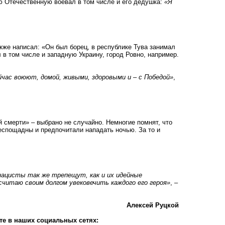
ю Отечественную воевал в том числе и его дедушка:
«Я
акже написал: «Он был борец, в республике Тува занимал
 в том числе и западную Украину, город Ровно, например.
йчас воюют, домой, живыми, здоровыми и – с Победой»
,
й смерти» – выбрано не случайно. Немногие помнят, что
беспощадны и предпочитали нападать ночью. За то и
нацисты так же трепещут, как и их идейные
читаю своим долгом увековечить каждого его героя»
, –
Алексей Руцкой
те в наших социальных сетях: