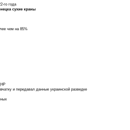
2-го года
онецка сухие краны
олее чем на 85%
ДНР
вчатку и передавал данные украинской разведке
нных