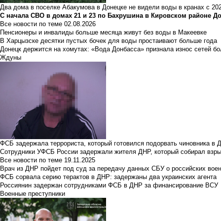
Два дома в поселке Абакумова в Донецке не видели воды в кранах с 202
С начала СВО в домах 21 и 23 по Бахрушина в Кировском районе Д
Все новости по теме
02.08.2026
Пенсионеры и инвалиды больше месяца живут без воды в Макеевке
В Харцызске десятки пустых бочек для воды простаивают больше года
Донецк держится на хомутах: «Вода Донбасса» признала износ сетей б
Ждуны
ФСБ задержала террориста, который готовился подорвать чиновника в 
Сотрудники УФСБ России задержали жителя ДНР, который собирал взры
Все новости по теме
19.11.2025
Врач из ДНР пойдет под суд за передачу данных СБУ о российских вое
ФСБ сорвала серию терактов в ДНР: задержаны два украинских агента
Россиянин задержан сотрудниками ФСБ в ДНР за финансирование ВСУ
Военные преступники