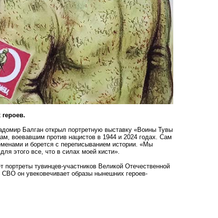
 героев.
Радомир Балган открыл портретную выставку «Воины Тувы
ам, воевавшим против нацистов в 1944 и 2024 годах. Сам
еменами и борется с переписыванием истории. «Мы
для этого все, что в силах моей кисти».
ет портреты тувинцев-участников Великой Отечественной
м СВО он увековечивает образы нынешних героев-