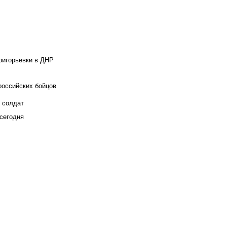
ригорьевки в ДНР
российских бойцов
х солдат
сегодня