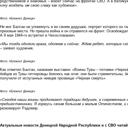
родственников и знакомых – воюет сейчас на фронтах СВО. А в Велику
хочу воздать им свою славу как художник».
Фото: «Блокнот Донецк»
Не мог Балган не упомянуть и ио своем дедушке, портрет которого он т
призовые места. Но пришла война и он отравился на фронт. Освобождал
А 9 мая 1944-го встретил в Чехословакии».
«Мы тогда одолели врага, одолеем и сейчас. Ждем ребят, которые се
– заявил художник.
Фото: «Блокнот Донецк»
Как отметил Балган, название выставки: «Воины Тувы – потомки «Черно
бойцов из Тувы гитлеровцы боялись как огня: они были стремительны, 
получили от испуганных немцев прозвище «Черная смерть».
Фото: «Блокнот Донецк»
«Сегодня наши воины продолжают традиции дедушек, а современные 
предшественники. Я горжусь своим большим и малым Отечеством, и с
резюмирует Радомир.
Актуальные новости Донецкой Народной Республики и с СВО читай