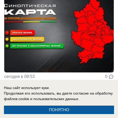
сегодня в 08:53
0
Наш сайт использует куки.
Продолжая его использовать, вы даете согласие на обработку
Происшествия
файлов cookie
и пользовательских данных.
Шесть жителей ДНР пострадали при
атаках БПЛА
ПОНЯТНО
Горловка, Еленовка и Енакиево в ДНР