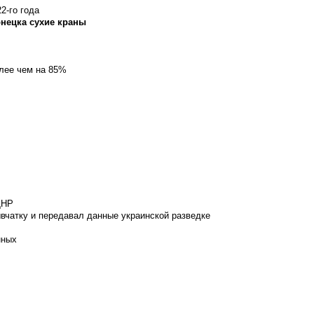
2-го года
онецка сухие краны
олее чем на 85%
ДНР
вчатку и передавал данные украинской разведке
нных