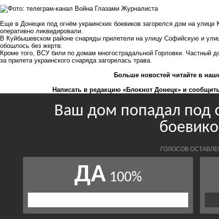
Еще в Донецке под огнём украинских боевиков загорелся дом на улице 
оперативно ликвидировали.
В Куйбышевском районе снаряды прилетели на улицу Софийскую и улиц
обошлось без жертв.
Кроме того, ВСУ били по домам многострадальной Горловки. Частный д
за прилета украинского снаряда загорелась трава.
Больше новостей
читайте
в наш
Написать в редакцию «Блокнот Донецк» и
сообщить