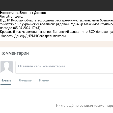
Новости на Блoкнoт-Донецк
Читайте также:
В ДНР Курская область возродила расстрелянную украинскими боевика
Уничтожил 27 украинских боевиков: рядовой Родимир Максимов группир
награде
(05.04.2024 17:41)
Кровавый комик изменил мнение: Зеленский заявил, что ВСУ больше ну
Новости Донецк
ДНР
МЧС
обстрелы
пожары
Комментарии
Новые
Лучшие
Ранее
Никто ещё не оставил комментари