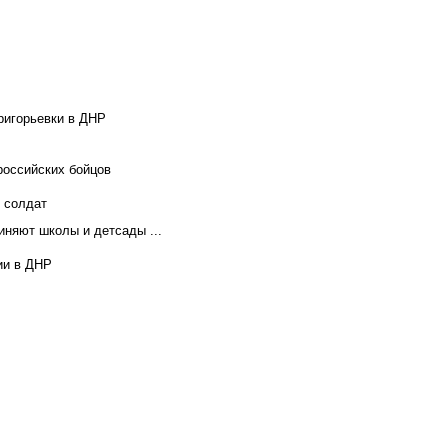
ригорьевки в ДНР
российских бойцов
х солдат
иняют школы и детсады ...
ии в ДНР