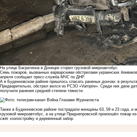
На улице Багратиона в Донецке сгорел грузовой микроавтобус.
Семь пожаров, вызванных варварскими обстрелами украинских боевиков,
апреля сообщает пресс-служба МЧС по ДНР.
А в Буденновском районе пришлось спасать раненых дончан: в результ
Предварительно, обстрел велся из РСЗО «Vampire». Среди них двое дет
получили ранения средней степени тяжести.
Также в Буденновском районе пострадали женщины 63, 59 и 23 года, и м
грузовой микроавтобус, а на улице Приднепровской произошёл пожар из
сжёг хозпостройку и деревянный забор.