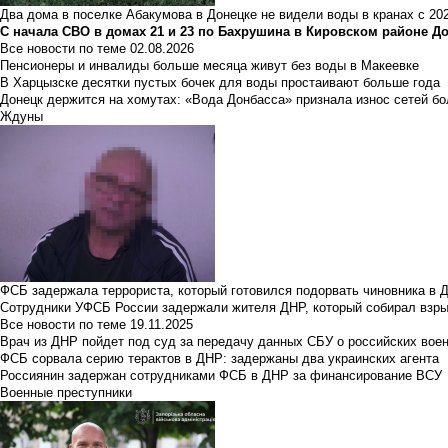
Два дома в поселке Абакумова в Донецке не видели воды в кранах с 202
С начала СВО в домах 21 и 23 по Бахрушина в Кировском районе Д
Все новости по теме
02.08.2026
Пенсионеры и инвалиды больше месяца живут без воды в Макеевке
В Харцызске десятки пустых бочек для воды простаивают больше года
Донецк держится на хомутах: «Вода Донбасса» признала износ сетей б
Ждуны
ФСБ задержала террориста, который готовился подорвать чиновника в 
Сотрудники УФСБ России задержали жителя ДНР, который собирал взры
Все новости по теме
19.11.2025
Врач из ДНР пойдет под суд за передачу данных СБУ о российских вое
ФСБ сорвала серию терактов в ДНР: задержаны два украинских агента
Россиянин задержан сотрудниками ФСБ в ДНР за финансирование ВСУ
Военные преступники