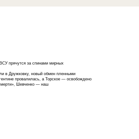
ВСУ прячутся за спинами мирных
ли в Дружковку, новый обмен пленными
гентине провалилась, а Торское — освобождено
смерти», Шевченко — наш