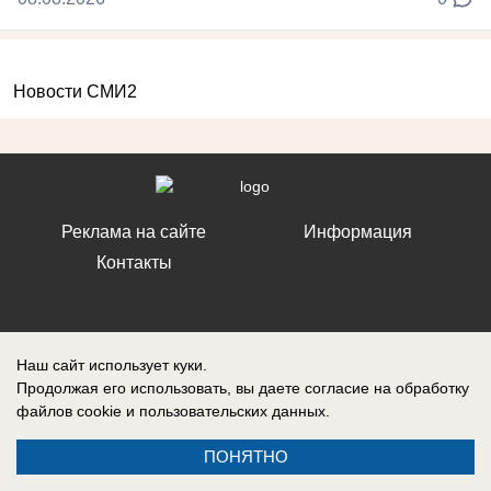
Новости СМИ2
Реклама на сайте
Информация
Контакты
Наш сайт использует куки.
Запись о регистрации СМИ: ЭЛ № ФС 77 – 86242, выдано
Продолжая его использовать, вы даете согласие на обработку
Федеральной службой по надзору в сфере связи, информационных
файлов cookie
и пользовательских данных.
технологий и массовых коммуникаций (Роскомнадзор) 10 ноября 2023
г.
ПОНЯТНО