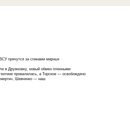
ВСУ прячутся за спинами мирных
ли в Дружковку, новый обмен пленными
гентине провалилась, а Торское — освобождено
смерти», Шевченко — наш