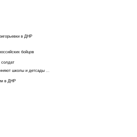
ригорьевки в ДНР
российских бойцов
х солдат
иняют школы и детсады ...
ии в ДНР