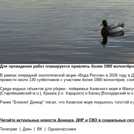
Для проведения работ планируется привлечь более 1900 волонтёро
В рамках очередной экологической акции «Вода России» в 2026 году в 
провести около 130 субботников с участием более 1900 волонтёров, с
Среди водных объектов для уборки - побережье Азовского моря в Мангу
(Старобешевский м.о.), Крынка (г.о. Харцызск) и Калец (Володарский м.о.
Ранее
"Блокнот Донецк" писал
, что Азовское море покрылось толстой и
Читайте актуальные новости Донецка, ДНР и СВО в социальных сет
Телеграм
|
Дзен
|
ВК
|
Одноклассники