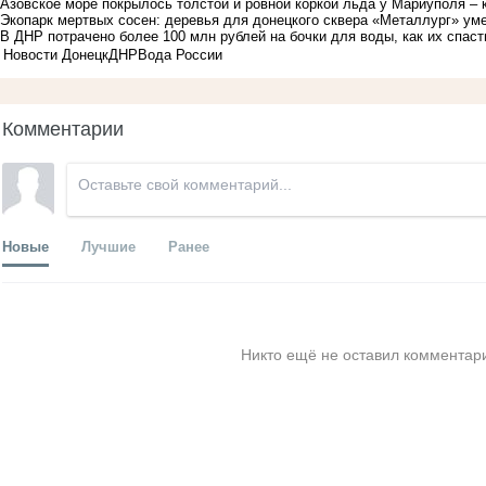
Азовское море покрылось толстой и ровной коркой льда у Мариуполя – 
Экопарк мертвых сосен: деревья для донецкого сквера «Металлург» ум
В ДНР потрачено более 100 млн рублей на бочки для воды, как их спаст
Новости Донецк
ДНР
Вода России
Комментарии
Новые
Лучшие
Ранее
Никто ещё не оставил комментари