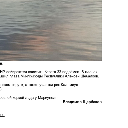
в.
ДНР собираются очистить берега 33 водоёмов. В планах
ообщил глава Минприроды Республики Алексей Шебалков.
шском округе, а также участки рек Кальмиус
).
 ровной коркой льда у Мариуполя.
Владимир Щербаков
ях: