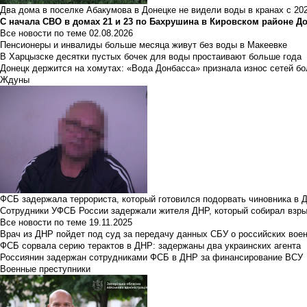
Два дома в поселке Абакумова в Донецке не видели воды в кранах с 202
С начала СВО в домах 21 и 23 по Бахрушина в Кировском районе Д
Все новости по теме
02.08.2026
Пенсионеры и инвалиды больше месяца живут без воды в Макеевке
В Харцызске десятки пустых бочек для воды простаивают больше года
Донецк держится на хомутах: «Вода Донбасса» признала износ сетей б
Ждуны
ФСБ задержала террориста, который готовился подорвать чиновника в 
Сотрудники УФСБ России задержали жителя ДНР, который собирал взры
Все новости по теме
19.11.2025
Врач из ДНР пойдет под суд за передачу данных СБУ о российских вое
ФСБ сорвала серию терактов в ДНР: задержаны два украинских агента
Россиянин задержан сотрудниками ФСБ в ДНР за финансирование ВСУ
Военные преступники