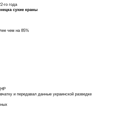
2-го года
онецка сухие краны
олее чем на 85%
ДНР
вчатку и передавал данные украинской разведке
нных