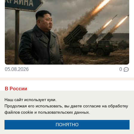
05.08.2026
0
В России
Новости СВО: удар по логистике в
Наш сайт использует куки.
Киевской области, атакован склад
Продолжая его использовать, вы даете согласие на обработку
файлов cookie
и пользовательских данных.
Вайлдберриз под Тулой, боевики ВСУ
устроили бой из-за дезертирства
ПОНЯТНО
Главные новости СВО на утро 5 августа 2026