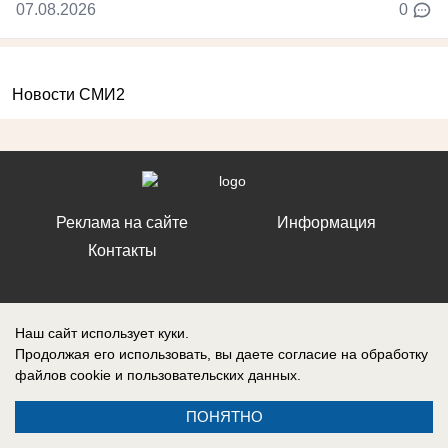
07.08.2026
0
Новости СМИ2
Реклама на сайте
Информация
Контакты
Наш сайт использует куки.
Продолжая его использовать, вы даете согласие на обработку
Запись о регистрации СМИ: ЭЛ № ФС 77 – 86242, выдано
Федеральной службой по надзору в сфере связи, информационных
файлов cookie
и пользовательских данных.
технологий и массовых коммуникаций (Роскомнадзор) 10 ноября 2023
г.
ПОНЯТНО