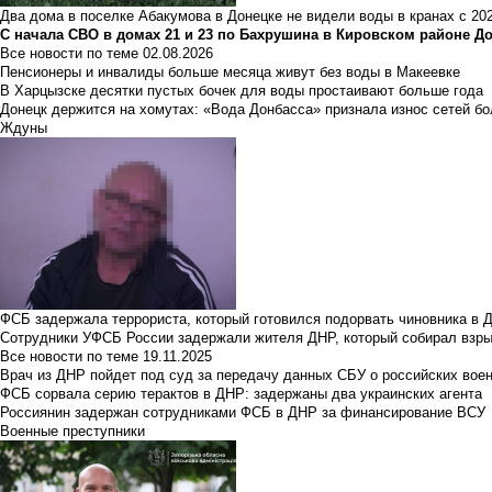
Два дома в поселке Абакумова в Донецке не видели воды в кранах с 202
С начала СВО в домах 21 и 23 по Бахрушина в Кировском районе Д
Все новости по теме
02.08.2026
Пенсионеры и инвалиды больше месяца живут без воды в Макеевке
В Харцызске десятки пустых бочек для воды простаивают больше года
Донецк держится на хомутах: «Вода Донбасса» признала износ сетей б
Ждуны
ФСБ задержала террориста, который готовился подорвать чиновника в 
Сотрудники УФСБ России задержали жителя ДНР, который собирал взры
Все новости по теме
19.11.2025
Врач из ДНР пойдет под суд за передачу данных СБУ о российских вое
ФСБ сорвала серию терактов в ДНР: задержаны два украинских агента
Россиянин задержан сотрудниками ФСБ в ДНР за финансирование ВСУ
Военные преступники