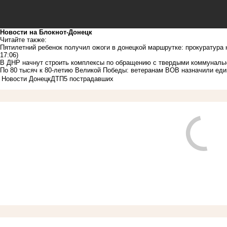
Новости на Блoкнoт-Донецк
Читайте также:
Пятилетний ребенок получил ожоги в донецкой маршрутке: прокуратура 
17:06)
В ДНР начнут строить комплексы по обращению с твердыми коммуналь
По 80 тысяч к 80-летию Великой Победы: ветеранам ВОВ назначили е
Новости Донецк
ДТП
5 пострадавших