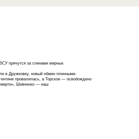
ВСУ прячутся за спинами мирных
ли в Дружковку, новый обмен пленными
гентине провалилась, а Торское — освобождено
смерти», Шевченко — наш