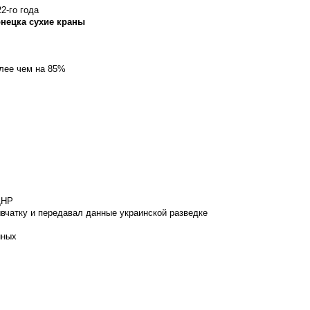
2-го года
онецка сухие краны
олее чем на 85%
ДНР
вчатку и передавал данные украинской разведке
нных