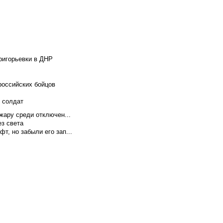
ригорьевки в ДНР
российских бойцов
х солдат
жару среди отключен...
ез света
т, но забыли его зап...