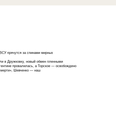
ВСУ прячутся за спинами мирных
ли в Дружковку, новый обмен пленными
гентине провалилась, а Торское — освобождено
смерти», Шевченко — наш