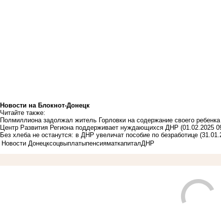
Новости на Блoкнoт-Донецк
Читайте также:
Полмиллиона задолжал житель Горловки на содержание своего ребенка
Центр Развития Региона поддерживает нуждающихся ДНР
(01.02.2025 0
Без хлеба не останутся: в ДНР увеличат пособие по безработице
(31.01.
Новости Донецк
соцвыплаты
пенсия
маткапитал
ДНР