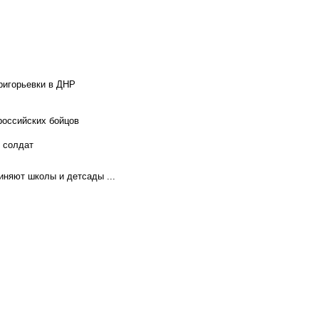
ригорьевки в ДНР
российских бойцов
х солдат
иняют школы и детсады ...