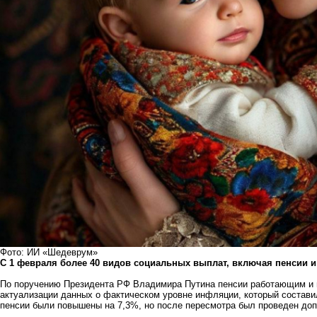
Фото: ИИ «Шедеврум»
С 1 февраля более 40 видов социальных выплат, включая пенсии и
По поручению Президента РФ Владимира Путина пенсии работающим и
актуализации данных о фактическом уровне инфляции, который составил
пенсии были повышены на 7,3%, но после пересмотра был проведен доп