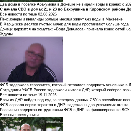
Два дома в поселке Абакумова в Донецке не видели воды в кранах с 202
С начала СВО в домах 21 и 23 по Бахрушина в Кировском районе Д
Все новости по теме
02.08.2026
Пенсионеры и инвалиды больше месяца живут без воды в Макеевке
В Харцызске десятки пустых бочек для воды простаивают больше года
Донецк держится на хомутах: «Вода Донбасса» признала износ сетей б
Ждуны
ФСБ задержала террориста, который готовился подорвать чиновника в 
Сотрудники УФСБ России задержали жителя ДНР, который собирал взры
Все новости по теме
19.11.2025
Врач из ДНР пойдет под суд за передачу данных СБУ о российских вое
ФСБ сорвала серию терактов в ДНР: задержаны два украинских агента
Россиянин задержан сотрудниками ФСБ в ДНР за финансирование ВСУ
Военные преступники