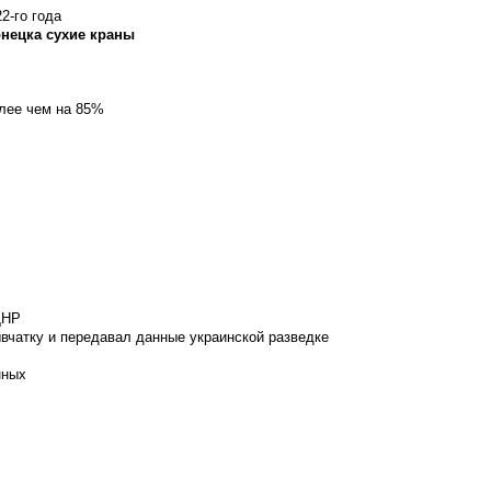
2-го года
онецка сухие краны
олее чем на 85%
ДНР
вчатку и передавал данные украинской разведке
нных