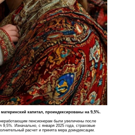
 материнский капитал, проиндексированы на 9,5%.
 неработающим пенсионерам были увеличены после
 9,5%. Изначально, с января 2025 года, страховые
олнительный расчет и принята мера доиндексации.