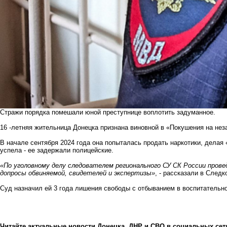
Стражи порядка помешали юной преступнице воплотить задуманное.
16 -летняя жительница Донецка признана виновной в «Покушения на нез
В начале сентября 2024 года она попыталась продать наркотики, делая
успела - ее задержали полицейские.
«По уголовному делу следователем регионального СУ СК России пров
допросы обвиняемой, свидетелей и экспертизы»
, - рассказали в След
Суд назначил ей 3 года лишения свободы с отбыванием в воспитательно
Читайте актуальные новости Донецка, ДНР и СВО в социальных сет