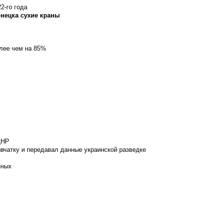
2-го года
онецка сухие краны
олее чем на 85%
ДНР
вчатку и передавал данные украинской разведке
нных