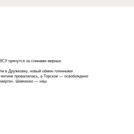
ВСУ прячутся за спинами мирных
ли в Дружковку, новый обмен пленными
гентине провалилась, а Торское — освобождено
смерти», Шевченко — наш