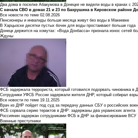
Два дома в поселке Абакумова в Донецке не видели воды в кранах с 202
С начала СВО в домах 21 и 23 по Бахрушина в Кировском районе Д
Все новости по теме
02.08.2026
Пенсионеры и инвалиды больше месяца живут без воды в Макеевке
В Харцызске десятки пустых бочек для воды простаивают больше года
Донецк держится на хомутах: «Вода Донбасса» признала износ сетей б
Ждуны
ФСБ задержала террориста, который готовился подорвать чиновника в 
Сотрудники УФСБ России задержали жителя ДНР, который собирал взры
Все новости по теме
19.11.2025
Врач из ДНР пойдет под суд за передачу данных СБУ о российских вое
ФСБ сорвала серию терактов в ДНР: задержаны два украинских агента
Россиянин задержан сотрудниками ФСБ в ДНР за финансирование ВСУ
Военные преступники