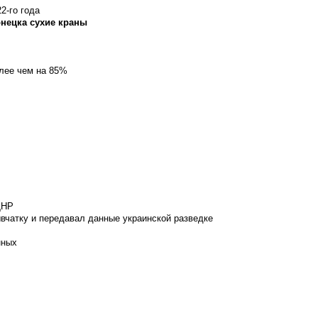
2-го года
онецка сухие краны
олее чем на 85%
ДНР
вчатку и передавал данные украинской разведке
нных