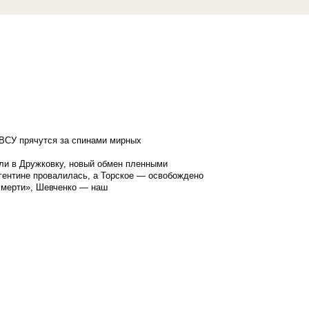
ВСУ прячутся за спинами мирных
ли в Дружковку, новый обмен пленными
гентине провалилась, а Торское — освобождено
смерти», Шевченко — наш