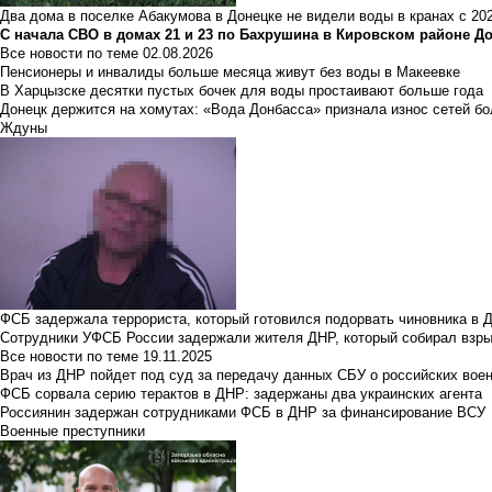
Два дома в поселке Абакумова в Донецке не видели воды в кранах с 202
С начала СВО в домах 21 и 23 по Бахрушина в Кировском районе Д
Все новости по теме
02.08.2026
Пенсионеры и инвалиды больше месяца живут без воды в Макеевке
В Харцызске десятки пустых бочек для воды простаивают больше года
Донецк держится на хомутах: «Вода Донбасса» признала износ сетей б
Ждуны
ФСБ задержала террориста, который готовился подорвать чиновника в 
Сотрудники УФСБ России задержали жителя ДНР, который собирал взры
Все новости по теме
19.11.2025
Врач из ДНР пойдет под суд за передачу данных СБУ о российских вое
ФСБ сорвала серию терактов в ДНР: задержаны два украинских агента
Россиянин задержан сотрудниками ФСБ в ДНР за финансирование ВСУ
Военные преступники