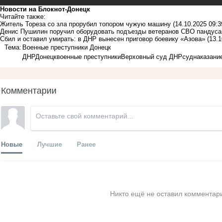
Новости на Блoкнoт-Донецк
Читайте также:
Житель Тореза со зла прорубил топором чужую машину
(14.10.2025 09:3
Денис Пушилин поручил оборудовать подъезды ветеранов СВО пандуса
Сбил и оставил умирать: в ДНР вынесен приговор боевику «Азова»
(13.1
Тема:
Военные преступники Донецк
ДНР
Донецк
военные преступники
Верховный суд ДНР
суд
наказани
Комментарии
Новые
Лучшие
Ранее
Никто ещё не оставил комментари