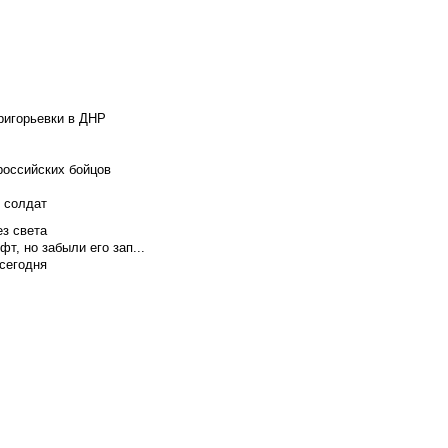
ригорьевки в ДНР
российских бойцов
х солдат
ез света
т, но забыли его зап...
сегодня