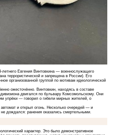
4-летнего Евгения Винтовкина — военнослужащего
ана террористической и запрещена в России). Его
нное организованной группой по мотивам идеологической
бенно ожесточённо. Винтовкин, находясь в составе
о дивизиона двигался по бульвару Комсомольскому. Они
им упрёки — говорил о гибели мирных жителей, о
 автомат и открыл огонь. Несколько очередей — и
не дождался: ранения оказались смертельными.
еологический характер. Это было демонстративное