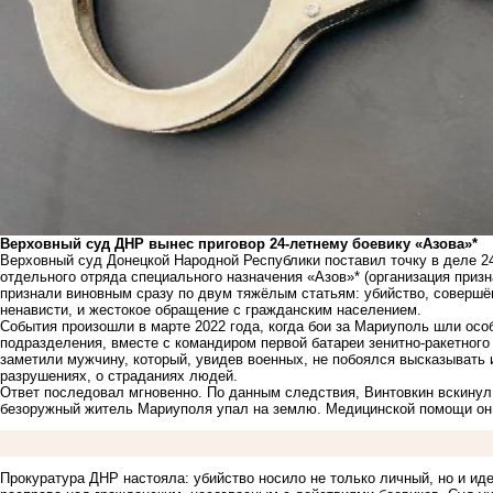
Верховный суд ДНР вынес приговор 24-летнему боевику «Азова»*
Верховный суд Донецкой Народной Республики поставил точку в деле 2
отдельного отряда специального назначения «Азов»* (организация призн
признали виновным сразу по двум тяжёлым статьям: убийство, совершё
ненависти, и жестокое обращение с гражданским населением.
События произошли в марте 2022 года, когда бои за Мариуполь шли осо
подразделения, вместе с командиром первой батареи зенитно-ракетног
заметили мужчину, который, увидев военных, не побоялся высказывать 
разрушениях, о страданиях людей.
Ответ последовал мгновенно. По данным следствия, Винтовкин вскинул
безоружный житель Мариуполя упал на землю. Медицинской помощи он 
Прокуратура ДНР настояла: убийство носило не только личный, но и ид