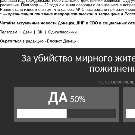
расправа над гражданским, несогласным с действиями боевиков. Суд уч
раскаяния. Приговор — 22 года лишения свободы с отбыванием в исправ
Ранее стало известно о том, что сапёры МЧС
пострадали
при разминиро
* — организация признана террористической и запрещена в Росс
Читайте актуальные новости Донецка, ДНР и СВО в социальных сет
Телеграм
|
Дзен
|
ВК
|
Одноклассники
Обратиться в редакцию «Блокнот Донецк»