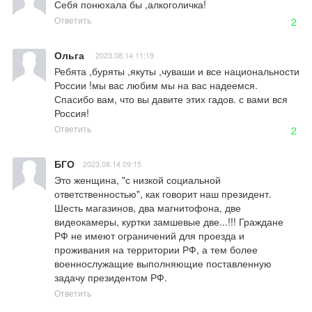
Себя понюхала бы ,алкоголичка!
Ответить
2
Ольга
2023.08.14 11:19
Ребята ,буряты ,якуты ,чуваши и все национальности 
России !мы вас любим мы на вас надеемся. 
Спасибо вам, что вы давите этих гадов. с вами вся 
Россия!
Ответить
2
БГО
2023.08.14 09:15
Это женщина, "с низкой социальной 
ответственностью", как говорит наш президент. 
Шесть магазинов, два магнитофона, две 
видеокамеры, куртки замшевые две...!!! Граждане 
РФ не имеют ограничений для проезда и 
проживания на территории РФ, а тем более 
военнослужащие выполняющие поставленную 
задачу президентом РФ.
Ответить