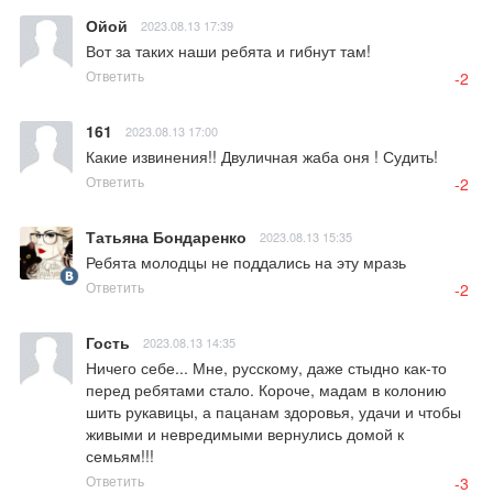
Ойой
2023.08.13 17:39
Вот за таких наши ребята и гибнут там!
Ответить
-2
161
2023.08.13 17:00
Какие извинения!! Двуличная жаба оня ! Судить!
Ответить
-2
Татьяна Бондаренко
2023.08.13 15:35
Ребята молодцы не поддались на эту мразь
Ответить
-2
Гость
2023.08.13 14:35
Ничего себе... Мне, русскому, даже стыдно как-то 
перед ребятами стало. Короче, мадам в колонию 
шить рукавицы, а пацанам здоровья, удачи и чтобы 
живыми и невредимыми вернулись домой к 
семьям!!!
Ответить
-3