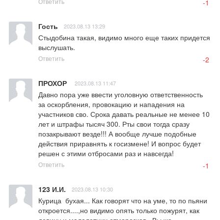
Ответить
-1
Гость
2023.08.13 13:29
Стыдобина такая, видимо много еще таких придется 
выслушать.
Ответить
-2
ПРОХОР
2023.08.13 11:47
Давно пора уже ввести уголовную ответственность 
за оскорбления, провокацию и нападения на 
участников сво. Срока давать реальные не менее 10 
лет и штрафы тысяч 300. Рты свои тогда сразу 
позакрывают везде!!! А вообще лучше подобные 
действия приравнять к госизмене! И вопрос будет 
решен с этими отбросами раз и навсегда!
Ответить
-1
123 И.И.
2023.08.13 10:30
Курица  бухая... Как говорят что на уме, то по пьяни 
откроется....,но видимо опять только пожурят, как 
девицу и малолетних отморозков...Вы же 