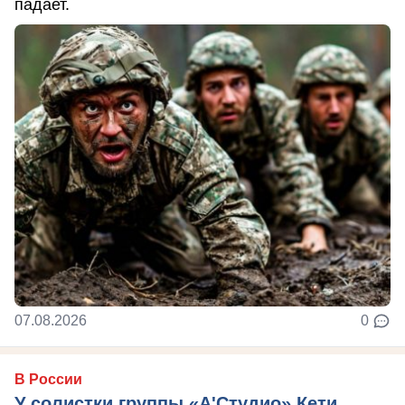
падает.
07.08.2026
0
В России
У солистки группы «А'Студио» Кети