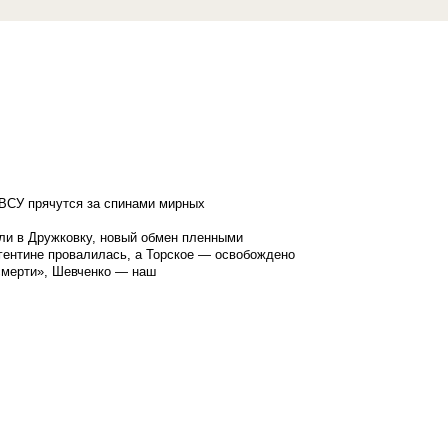
ВСУ прячутся за спинами мирных
ли в Дружковку, новый обмен пленными
гентине провалилась, а Торское — освобождено
смерти», Шевченко — наш