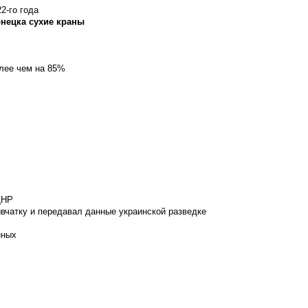
2-го года
онецка сухие краны
олее чем на 85%
ДНР
вчатку и передавал данные украинской разведке
нных