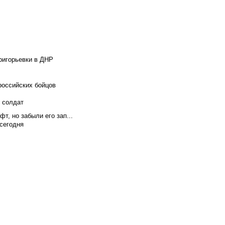
ригорьевки в ДНР
российских бойцов
х солдат
т, но забыли его зап...
сегодня