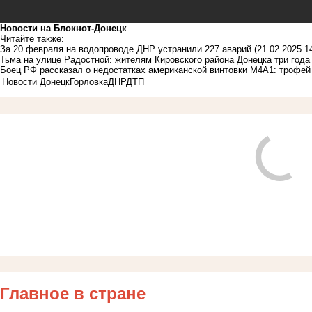
Новости на Блoкнoт-Донецк
Читайте также:
За 20 февраля на водопроводе ДНР устранили 227 аварий
(21.02.2025 1
Тьма на улице Радостной: жителям Кировского района Донецка три год
Боец РФ рассказал о недостатках американской винтовки М4А1: трофе
Новости Донецк
Горловка
ДНР
ДТП
Главное в стране