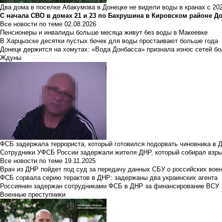
Два дома в поселке Абакумова в Донецке не видели воды в кранах с 202
С начала СВО в домах 21 и 23 по Бахрушина в Кировском районе Д
Все новости по теме
02.08.2026
Пенсионеры и инвалиды больше месяца живут без воды в Макеевке
В Харцызске десятки пустых бочек для воды простаивают больше года
Донецк держится на хомутах: «Вода Донбасса» признала износ сетей б
Ждуны
ФСБ задержала террориста, который готовился подорвать чиновника в 
Сотрудники УФСБ России задержали жителя ДНР, который собирал взры
Все новости по теме
19.11.2025
Врач из ДНР пойдет под суд за передачу данных СБУ о российских вое
ФСБ сорвала серию терактов в ДНР: задержаны два украинских агента
Россиянин задержан сотрудниками ФСБ в ДНР за финансирование ВСУ
Военные преступники