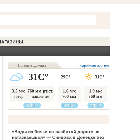
МАГАЗИНЫ
Погода в Донецке
подробный прогноз
31C°
29C°
31C°
3.5 м/с
760 мм рт.ст.
1.6 м/с
1.9 м/с
ветер
давление
760 мм
760 мм
сейчас
ночью
утром
«Воды из бочки по разбитой дороге не
натаскаешься» — Синцова в Донецке без