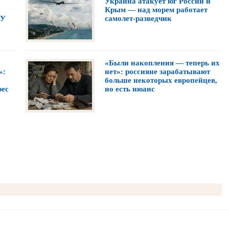
Украина атакует юг России и
Крым — над морем работает
СУ
самолет-разведчик
«Были накопления — теперь их
»:
нет»: россияне зарабатывают
больше некоторых европейцев,
рес
но есть нюанс