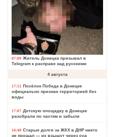
Житель Донецка призывал в
07:09
Telegram к расправе над русскими
4 августа
Посёлок Победа в Донецке
17:52
официально признан территорией без
воды
Детскую площадку в Донецке
17:07
разобрали по частям и забыли
Старые долги за ЖКХ в ДНР никто
16:48
не прощал — их взыщут через суд